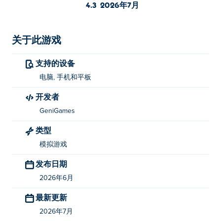
控。建造得越多，你的技能就越精湛。无论你想要的是温
4.3
2026年7月
馨小屋还是现代豪宅，现在就将你的梦想家园变为现实
吧！
关于此游戏
如何玩《房屋建造点击器》？
支持的设备
点击或轻触即可播放。
电脑, 手机和平板
Home Builder Clicker是谁开发的？
开发者
《Home Builder Clicker》由 GeniGames 开发。您可以在
GeniGames
以下平台畅玩他们的其他游戏： Poki (宝玩)：
Going Up
类型
Rooftop
，
Bot Crash Combat Arena
，
Pro Shooter
，
I
模拟游戏
Am Hall Security
，
Flying Wheels Evolution
，
Whip &
Flip
， 和
Perfect Landing, Plane Pilot
！
发布日期
如何免费玩《房屋建造点击器》？
2026年6月
最新更新
你可以在 Poki 上免费玩 Home Builder Clicker。
2026年7月
我可以在手机和电脑上玩《房屋建造点击器》