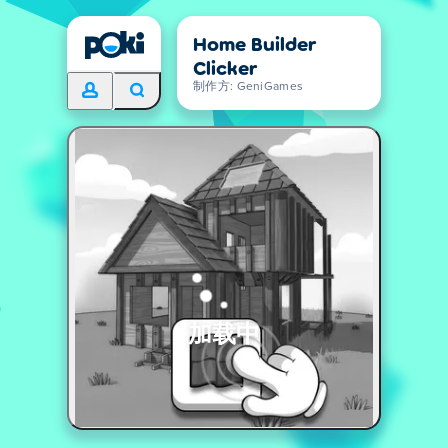
Home Builder
Clicker
制作方: GeniGames
加载中