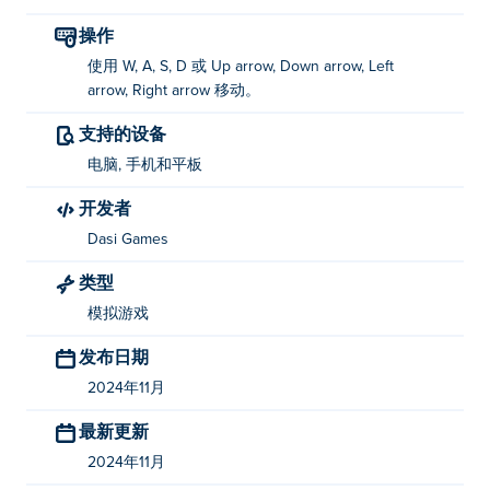
使用 WASD 或箭头键或操纵杆移动。
操作
谁创建了 Dasi Office Manager？
使用 W, A, S, D 或 Up arrow, Down arrow, Left
arrow, Right arrow 移动。
Dasi Office Manager 由 Dasi Game 制作。这是他们在
支持的设备
Poki 上的第一款游戏！
电脑, 手机和平板
我如何免费玩 Dasi Office Manager？
开发者
您可以在Poki上免费玩 Dasi Office Manager。
Dasi Games
我可以在移动设备和桌面上玩 Dasi Office
类型
Manager 吗？
模拟游戏
Dasi Office Manager 可以在您的计算机和手机、平板电
发布日期
脑等移动设备上运行。
2024年11月
最新更新
2024年11月