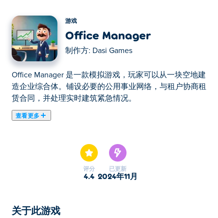
游戏
Office Manager
制作方:
Dasi Games
Office Manager 是一款模拟游戏，玩家可以从一块空地建
造企业综合体。铺设必要的公用事业网络，与租户协商租
赁合同，并处理实时建筑紧急情况。
查看更多
Dasi Office Manager 是一款管理游戏，您的目标是打造
并运营最好的办公室！从小处做起，欢迎各种各样的人来
您的办公室工作，在他们离开后清理办公室，并随着工作
不断扩大。聘请乐于助人的员工，让一切顺利进行，并因
评分
已更新
出色的工作而获得星星。每次升级，您的办公室都会变得
4.4
2024年11月
更加精彩。您认为自己有能力成为最好的办公室经理吗？
Dasi Office Manager 怎么玩？
关于此游戏