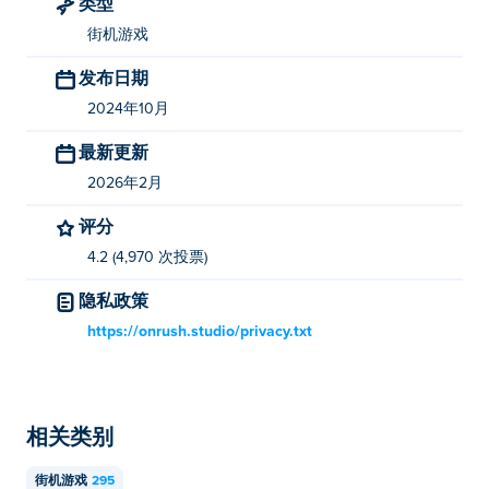
类型
鼠标：移动虫子
街机游戏
谁创建了 TexasWorm.io？
发布日期
TexasWorm.io 由 OnRush Studio 创建。在 Poki (宝玩)：
2024年10月
Tribals.io
，
Venge.io
，
Eat the world
，
Shipo.io
，
Arcane Archer
，
Jungle Friends
，
Burger Bounty
，
最新更新
MagicLand.io
！/>
2026年2月
我如何免费玩 TexasWorm.io？
评分
4.2 (4,970 次投票)
您可以在Poki 上免费玩 TexasWorm.io。
隐私政策
我可以在移动设备和桌面上玩 TexasWorm.io
https://onrush.studio/privacy.txt
吗？
TexasWorm.io 可以在您的计算机和手机、平板电脑等移
动设备上播放。
相关类别
街机游戏
295