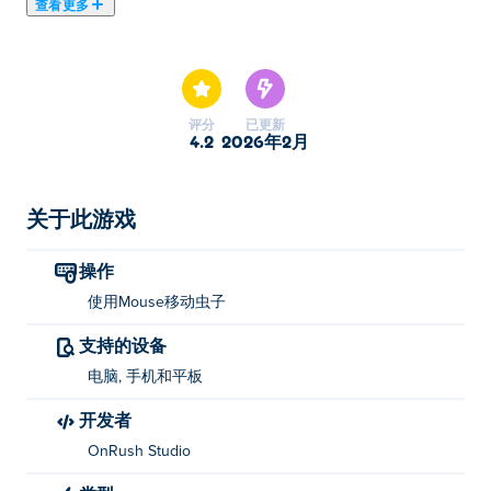
查看更多
您准备好成为一只巨大的野生蠕虫并占领一个繁华的西部
村庄了吗？吞噬您路上的一切，包括毫无戒心的居民，以
大规模成长！与其他蠕虫碰撞以对抗它们，但要小心——
您也会受到伤害！保持警惕，因为超速行驶的火车可能会
评分
已更新
在瞬间压扁您。用独特的皮肤定制您的蠕虫，变身为任何
4.2
2026年2月
东西，从凶猛的蛇到充满活力的绿蛇。如果您喜欢
slither.io 和 wormax.io 等游戏，您一定会迷上这个激动人
心的新转折！爬上排行榜，证明您在狂野西部的统治地
关于此游戏
位！立即加入狂热，看看您是否有成为终极蠕虫霸主的实
力！
操作
使用Mouse移动虫子
有哪些能力？
支持的设备
磁铁：它可以吸起其半径范围内的所有物体。
电脑, 手机和平板
加速：此能力可使你的蠕虫速度提高 2 倍！
开发者
如何玩 TexasWorm.io？
OnRush Studio