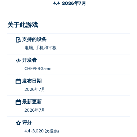
速获利，也可以保留它们来打造你的梦想收藏。解锁超级
4.4
2026年7月
跑车，不断提升你的数字，一路狂飙，最终建成你的终极
豪华车库。现在就开始你的升级之旅吧！
关于此游戏
如何玩“升级汽车”游戏？
支持的设备
左右滑动或拖动即可移动（桌面：A/D 或方向键）。
电脑, 手机和平板
谁开发了“升级汽车”这款游戏？
开发者
《升级汽车》由 CHEPERGame 开发。玩玩他们的其他游
CHEPERGame
戏吧！ Poki (宝玩)：
Elemental Master
和
Guns Guns
发布日期
Guns
！
2026年7月
如何免费玩《升级汽车》游戏？
最新更新
你可以在 Poki 上免费玩 Upgrade the CARS。
2026年7月
我可以在手机和电脑上玩《升级汽车》这款游戏
评分
吗？
4.4 (3,020 次投票)