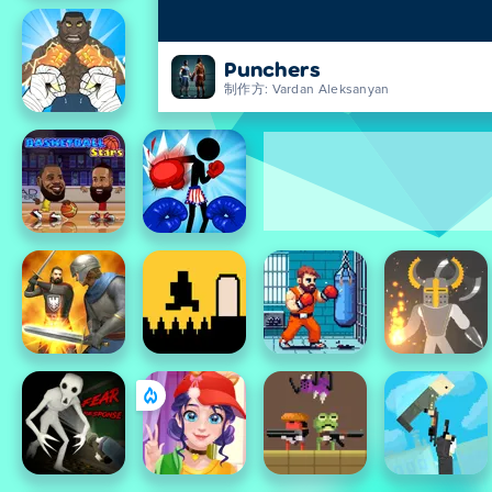
Punchers
制作方: Vardan Aleksanyan