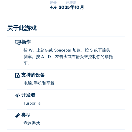
评分
已更新
的风格。您是否有能力成为有史以来最快的越野摩托车赛
4.4
2025年10月
车手？
如何玩《Mad Skills Motocross 2》？
关于此游戏
油门：W、向上箭头键或空格键
操作
刹车：S 或向下箭头键
按 W、上箭头或 Spacebar 加速。按 S 或下箭头
刹车。按 A、D、左箭头或右箭头来控制你的摩托
定位你的摩托车：使用 A 和 D 或左右箭头键进行
车。
前空翻和后空翻
支持的设备
谁创作了《Mad Skills Motocross 2》？
电脑, 手机和平板
Mad Skills Motocross 2 由 Turborilla 制作。这是他们在
开发者
Poki 上的第一款游戏！
Turborilla
我如何免费玩 Mad Skills Motocross 2？
类型
您可以在 Poki 上免费玩 Mad Skills Motocross 2。
竞速游戏