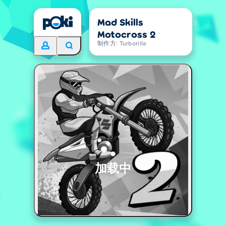
Mad Skills
Motocross 2
制作方: Turborilla
加载中