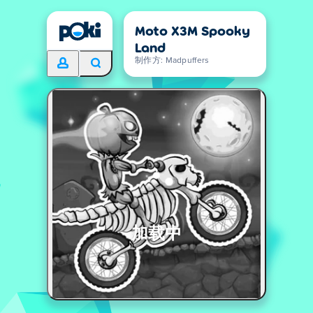
Moto X3M Spooky
Land
制作方: Madpuffers
加载中