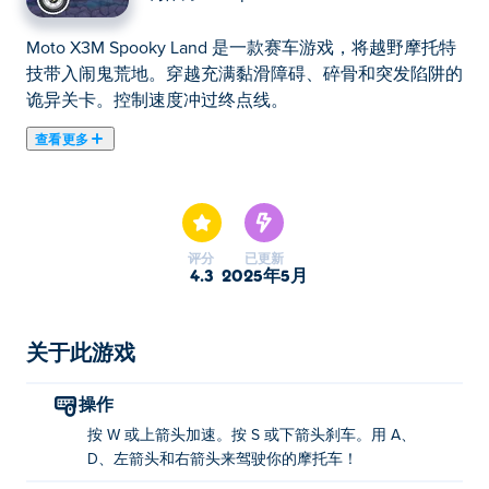
Moto X3M Spooky Land 是一款赛车游戏，将越野摩托特
技带入闹鬼荒地。穿越充满黏滑障碍、碎骨和突发陷阱的
诡异关卡。控制速度冲过终点线。
查看更多
在这里你可以玩Moto X3M Spooky Land. Moto X3M
Spooky Land是我们的精选竞速游戏之一。
评分
已更新
4.3
2025年5月
关于此游戏
操作
按 W 或上箭头加速。按 S 或下箭头刹车。用 A、
D、左箭头和右箭头来驾驶你的摩托车！