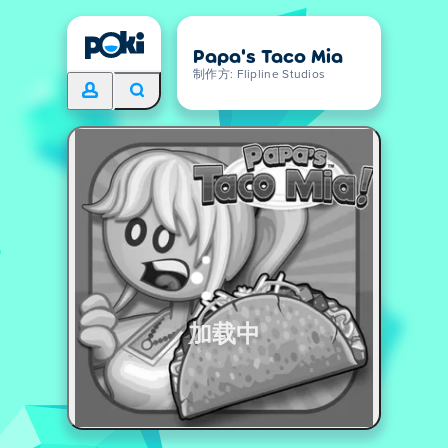
Papa's Taco Mia
制作方: Flipline Studios
加载中