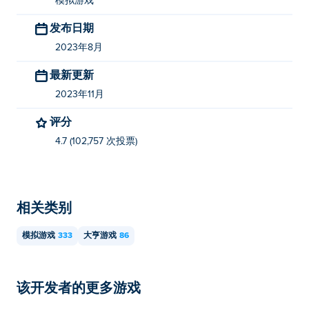
模拟游戏
我可以在移动设备和桌面设备上玩 Papa's
发布日期
Pancakeria 吗？
2023年8月
Papa's Pancakeria 可以在您的计算机以及手机和平板电脑
最新更新
等移动设备上玩。
2023年11月
评分
4.7 (102,757 次投票)
相关类别
模拟游戏
333
大亨游戏
86
该开发者的更多游戏