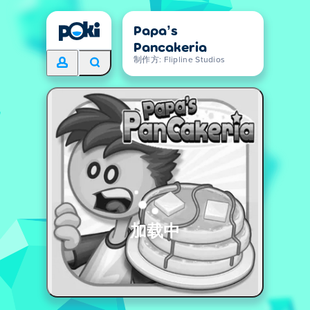
Papa’s
Pancakeria
制作方: Flipline Studios
加载中