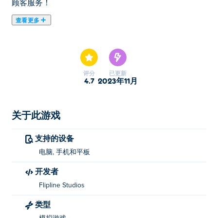
顾客服务！
查看更多
与库珀和普鲁登斯一起在煎饼店工作！接受饥饿顾客的订
单，然后前往烧烤站。用新鲜面糊烹饪煎饼，并在制作站
定制每个订单。将煎饼叠在一起，添加配料，然后为您的
顾客服务！
评分
已更新
4.7
2023年11月
爸爸煎饼店怎么玩？
使用 来在厨房中导航并制作最好的煎饼！
关于此游戏
爸爸煎饼店是谁创建的
支持的设备
Papa's Pancakeria 由 Flipline Studios 创建。玩他们的其
电脑, 手机和平板
他游戏 Poki (宝玩):
Papa's Burgeria
,
Papa's Freezeria
,
开发者
Papa's Pizzeria
和
Jacksmith
Flipline Studios
如何免费玩老爹煎饼店？
类型
您可以在 Poki 上免费玩 Papa's Pancakeria。