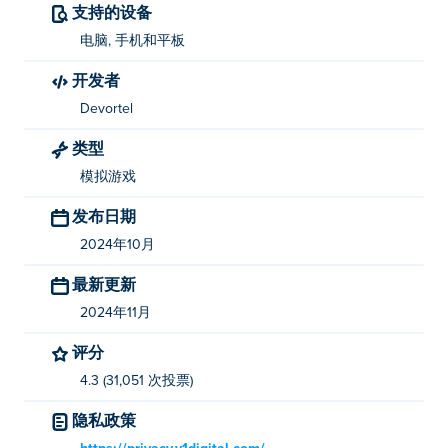
支持的设备
Vortelli's Cafe 由 Devortel 开发。在 Poki (宝玩)：
Vortelli's Pizza
和
Vortelli's Pizza Delivery
！
电脑, 手机和平板
开发者
我如何才能免费玩 Vortelli's Cafe？
Devortel
您可以在 Poki 上免费玩 Vortelli's Cafe。
类型
我可以在移动设备和桌面上玩 Vortelli's Cafe
模拟游戏
吗？
发布日期
您可以在计算机和手机、平板电脑等移动设备上玩
2024年10月
Vortelli's Cafe。
最新更新
2024年11月
评分
4.3 (31,051 次投票)
隐私政策