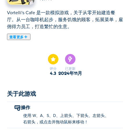
Vortelli's Cafe 是一款模拟游戏，关于从零开始建造餐
厅。从一台咖啡机起步，服务饥饿的顾客，拓展菜单，雇
佣得力员工，打造繁忙的生意。
查看更多
Vortelli's Cafe 是一款管理游戏，您可以在其中从头开始
建造和经营自己的咖啡馆！从一张桌子和一台咖啡机开
始，为顾客服务，并通过解锁新食谱逐渐扩大菜单。聘请
助手让事情顺利进行，装饰您的空间以吸引更多访客，并
评分
已更新
通过增加更多桌子和多样化菜肴继续发展您的业务。别忘
4.3
2024年11月
了收集地图上散落的饼干，有机会赢得特别奖品！你能把
你的咖啡馆变成镇上最成功的地方吗？
关于此游戏
如何玩 Vortelli's Cafe？
操作
使用 WASD、箭头键或单击并拖动来移动！
使用 W、A、S、D、上箭头、下箭头、左箭头、
谁创建了 Vortelli's Cafe？
右箭头，或点击并拖动鼠标来移动！