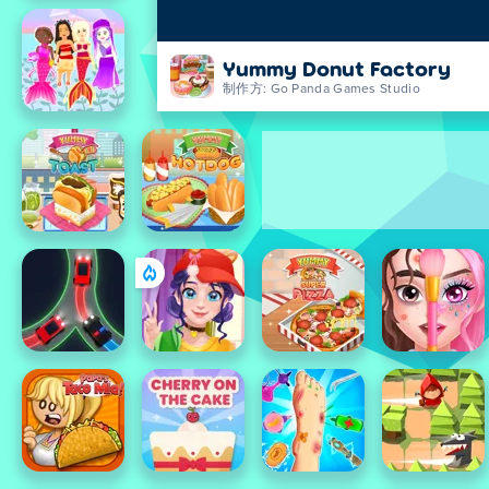
Yummy Donut Factory
制作方: Go Panda Games Studio