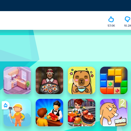
57.0K
10.2