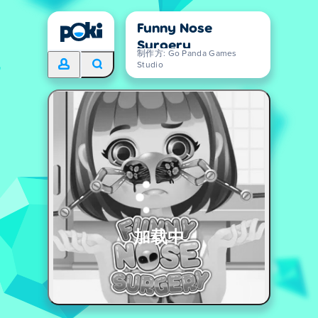
Funny Nose
Surgery
制作方: Go Panda Games
Studio
加载中