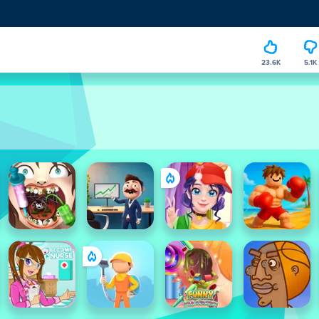
23.6K
5.1K