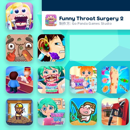
Funny Throat Surgery 2
制作方: Go Panda Games Studio