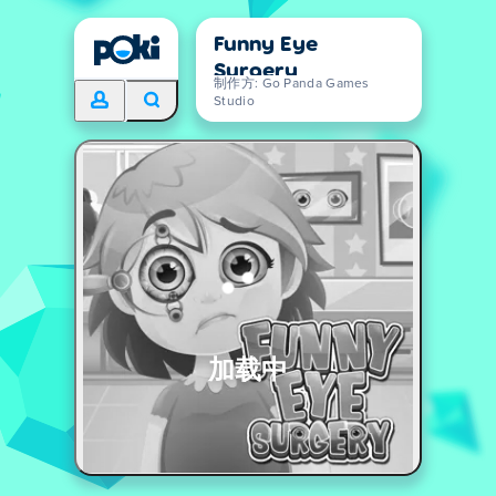
Funny Eye
Surgery
制作方: Go Panda Games
Studio
加载中