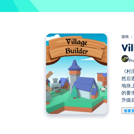
游戏
Vi
Pr
《村
然后
地块
的要
升级
查看
《村庄建造者》是一款策略游戏，你的目
升你的文化、生产力、资源等等。当你选
你将鼠标悬停在单位上时，你会看到放置