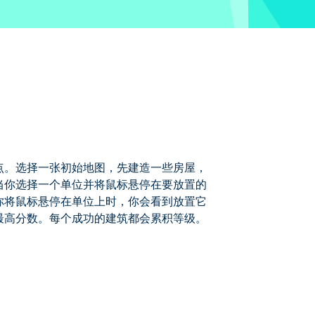
点。选择一张初始地图，先建造一些房屋，
当你选择一个单位并将鼠标悬停在要放置的
你将鼠标悬停在单位上时，你会看到放置它
最高分数。每个成功的建筑都会累积等级。
房屋，然后逐步建造更高级的建筑，以提
字，显示你从这次放置中获得的分数。当
点获得最高分数。每个成功的建筑都会累