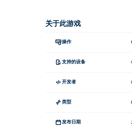
积等级。升级后，你将获得更多单位可供
吧！
关于此游戏
如何玩《村庄建造者》？
使用鼠标左键或手指选择、放置、升级、
操作
Village Builder是谁开发的？
支持的设备
Village Builder 由 Project GD 
如何免费玩《村庄建造者》？
开发者
你可以在 Poki 上免费玩 Village Builder。
我可以在手机和电脑上玩《乡村建
类型
您可以在电脑和移动设备（如手机和平板
发布日期