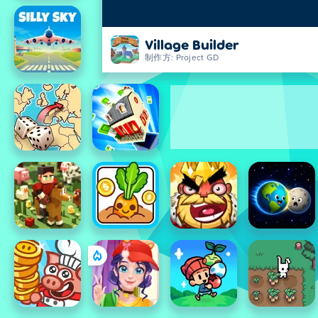
Village Builder
制作方: Project GD