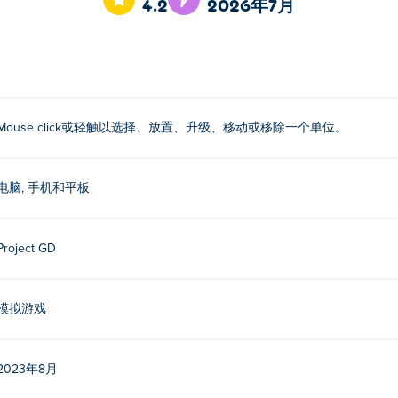
4.2
2026年7月
选择，并以一种独特的方式发展你的文明！所以，快去探索每一
移动或移除单位。
Mouse click或轻触以选择、放置、升级、移动或移除一个单位。
开发。这是他们的第一款游戏。
Poki (宝玩)
！
电脑, 手机和平板
Project GD
造者》吗？
模拟游戏
电脑）上玩《乡村建造者》这款游戏。
2023年8月