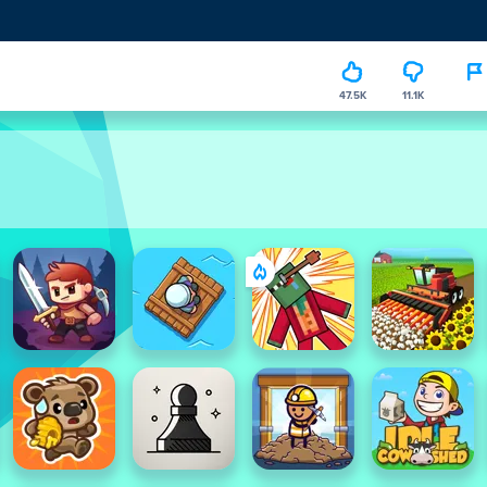
47.5K
11.1K