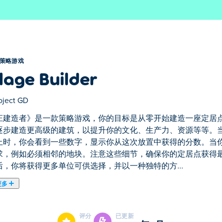
策略游戏
llage Builder
oject GD
庄建造者》是一款策略游戏，你的目标是从零开始建造一座定居
逐步建造更高级的建筑，以提升你的文化、生产力、资源等等。
上时，你会看到一些数字，显示你从这次放置中获得的分数。当
求，例如必须相邻的地块。注意这些细节，确保你的定居点获得
后，你将获得更多单位可供选择，并以一种独特的方...
更多
标是从零开始建造一座定居点。选择一张初始地图，先建造一些
择一个单位并将鼠标悬停在要放置的地块上时，你会看到一些数
评分
已更新
它的要求，例如必须相邻的地块。注意这些细节，确保你的定居