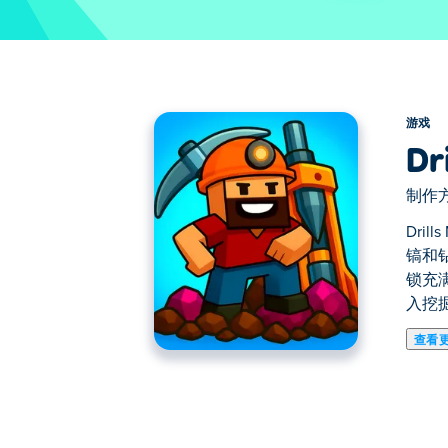
游戏
Dr
制作方
Dri
镐和
锁充
入挖
查看
Drills Merge Master 是
后出售以升级您的工具。建造自动钻头，
升级您的镐，击败强大的巨龙。准备好深