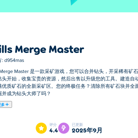
ills Merge Master
:
d954mas
lls Merge Master 是一款采矿游戏，您可以合并钻头，开
钻头开始，收集宝贵的资源，然后出售以升级您的工具。建造自
满优质矿石的全新采矿区。您的终极任务？清除所有矿石块并全
掘并成为钻头大师了吗？
更多
一款采矿游戏，您可以合并钻头，开采稀有矿石，并发展自己的闲置采矿帝
将它们合并成更强大的机器，并解锁充满优质矿石的全新采矿区
评分
已更新
入挖掘并成为钻头大师了吗？
4.4
2025年9月