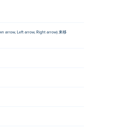
row, Left arrow, Right arrow) 来移
Legend Simulator
和
Mr Boomi
！