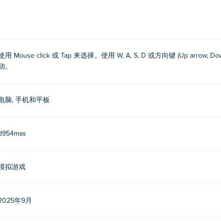
头键或摇杆移动。
使用 Mouse click 或 Tap 来选择。使用 W, A, S, D 或方向键 (Up arrow, Down ar
 Poki (宝玩)：
Blocky Universe
，
Cashchubbies Islands
，
Punch 
动。
电脑, 手机和平板
er。
erge Master 吗？
d954mas
的计算机和移动设备（如手机和平板电脑）上播放。
模拟游戏
2025年9月