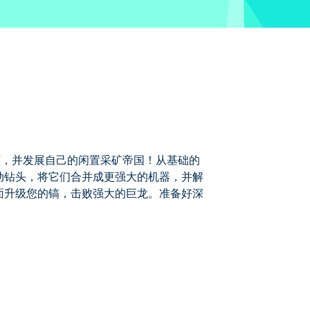
采稀有矿石，并发展自己的闲置采矿帝国！从基础的
动钻头，将它们合并成更强大的机器，并解
面升级您的镐，击败强大的巨龙。准备好深
国！从基础的镐和钻头开始，收集宝贵的资源，然
。您的终极任务？清除所有矿石块并全面