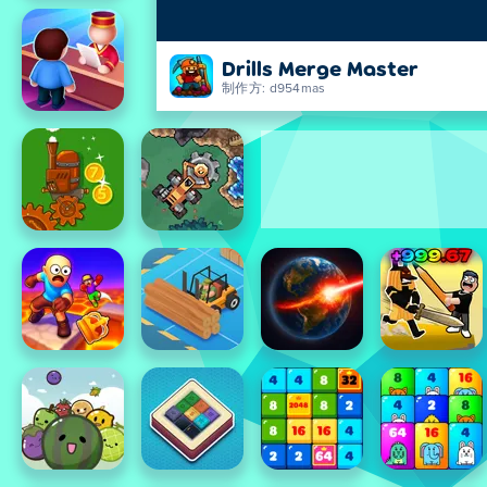
Drills Merge Master
制作方: d954mas