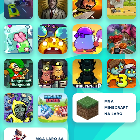
MGA
MINECRAFT
NA LARO
MGA LARO SA