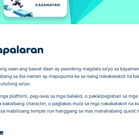
KASANAYAN
apalaran
ung saan ang bawat daan ay pwedeng magdala sa'yo sa kayamana
 habang sa iba naman ay mapupunta ka sa isang nakakatakot na ba
tutulong sa'yo.
 mga platform, pag-iwas sa mga balakid, o pakikipaglaban sa mg
 kakaibang character, o pagtakas mula sa mga nakakatakot na k
a sa mabilisang temple run hanggang sa mas mahahabang quest 
e