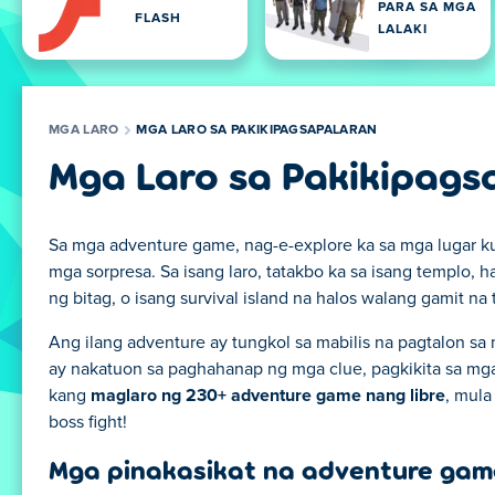
PARA SA MGA
FLASH
LALAKI
MGA LARO
MGA LARO SA PAKIKIPAGSAPALARAN
Mga Laro sa Pakikipags
Sa mga adventure game, nag-e-explore ka sa mga lugar k
mga sorpresa. Sa isang laro, tatakbo ka sa isang templo,
ng bitag, o isang survival island na halos walang gamit na 
Ang ilang adventure ay tungkol sa mabilis na pagtalon sa
ay nakatuon sa paghahanap ng mga clue, pagkikita sa mga
kang
maglaro ng 230+ adventure game nang libre
, mul
boss fight!
Mga pinakasikat na adventure gam