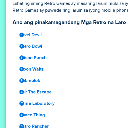
Lahat ng aming Retro Games ay maaaring laruin mula sa i
Retro Games ay puwede ring laruin sa iyong mobile phone
Ano ang pinakamagandang Mga Retro na Laro 
Level Devil
Retro Bowl
Prison Punch
Moon Waltz
Submolok
Zoi: The Escape
Slime Laboratory
Space Thing
Astro Rancher