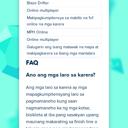
Blaze Drifter
Online multiplayer
Makipagkumpitensya sa mabilis na 1v1
online na mga karera
MPH Online
Online multiplayer
Galugarin ang isang malawak na mapa at
makipagkarera sa ibang mga manlalaro
FAQ
Ano ang mga laro sa karera?
Ang mga laro sa karera ay mga
mapagkumpitensyang laro sa
pagmamaneho kung saan
nagmamaneho ka ng mga kotse,
bisikleta at iba pang sasakyan upang
maunang makarating sa finish line o