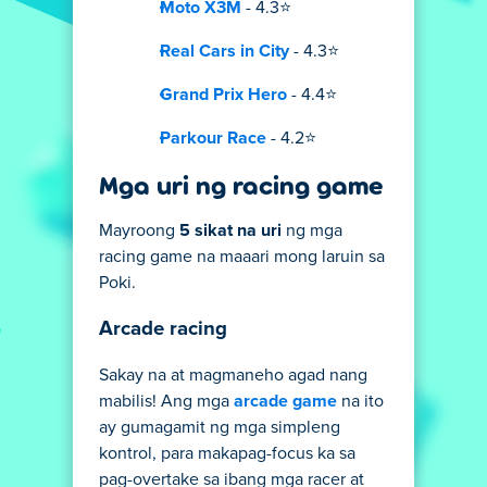
Moto X3M
- 4.3⭐
Real Cars in City
- 4.3⭐
Grand Prix Hero
- 4.4⭐
Parkour Race
- 4.2⭐
Mga uri ng racing game
Mayroong
5 sikat na uri
ng mga
racing game na maaari mong laruin sa
Poki.
Arcade racing
Sakay na at magmaneho agad nang
mabilis! Ang mga
arcade game
na ito
ay gumagamit ng mga simpleng
kontrol, para makapag-focus ka sa
pag-overtake sa ibang mga racer at