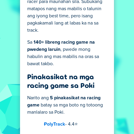
racer para maunahan sila. Subukang
matapos nang mas mabilis o talunin
ang iyong best time, pero isang
pagkakamali lang at labas ka na sa
track.
Sa
140+ libreng racing game na
pwedeng laruin
, pwede mong
habulin ang mas mabilis na oras sa
bawat takbo.
Pinakasikat na mga
racing game sa Poki
Narito ang
5 pinakasikat na racing
game
batay sa mga boto ng totoong
manlalaro sa Poki.
PolyTrack
- 4.4⭐