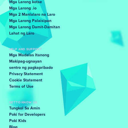
Mga Larong kotse
Mga Larong .io
Mga 2 Manlalaro na Laro
Mga Larong Palaisipan
Mga Larong Damit-Damitan
Lahat ng Laro
HELP AND SUPPORT
Mga Madalas Itanong
Makipag-ugnayan
sentro ng pagkapribado
Privacy Statement
Cookie Statement
Terms of Use
GET TO KNOW US
Tungkol Sa Amin
Poki for Developers
Poki Kids
Blog