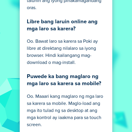
talunin ang iyong pinakamagandang
oras.
Libre bang laruin online ang
mga laro sa karera?
Oo. Bawat laro sa karera sa Poki ay
libre at direktang nilalaro sa iyong
browser. Hindi kailangang mag-
download o mag-install.
Puwede ka bang maglaro ng
mga laro sa karera sa mobile?
Oo. Maaari kang maglaro ng mga laro
sa karera sa mobile. Maglo-load ang
mga ito tulad ng sa desktop at ang
mga kontrol ay iaakma para sa touch
screen.