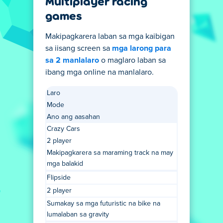
Multiplayer racing
games
Makipagkarera laban sa mga kaibigan
sa iisang screen sa
mga larong para
sa 2 manlalaro
o maglaro laban sa
ibang mga online na manlalaro.
Laro
Mode
Ano ang aasahan
Crazy Cars
2 player
Makipagkarera sa maraming track na may
mga balakid
Flipside
2 player
Sumakay sa mga futuristic na bike na
lumalaban sa gravity