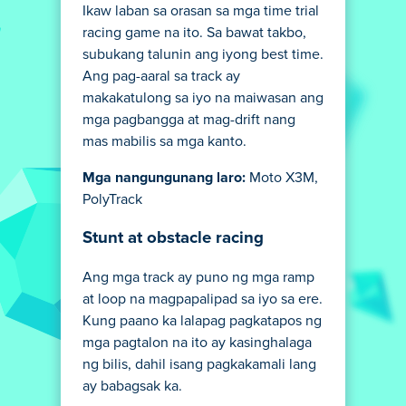
Ikaw laban sa orasan sa mga time trial
racing game na ito. Sa bawat takbo,
subukang talunin ang iyong best time.
Ang pag-aaral sa track ay
makakatulong sa iyo na maiwasan ang
mga pagbangga at mag-drift nang
mas mabilis sa mga kanto.
Mga nangungunang laro:
Moto X3M,
PolyTrack
Stunt at obstacle racing
Ang mga track ay puno ng mga ramp
at loop na magpapalipad sa iyo sa ere.
Kung paano ka lalapag pagkatapos ng
mga pagtalon na ito ay kasinghalaga
ng bilis, dahil isang pagkakamali lang
ay babagsak ka.