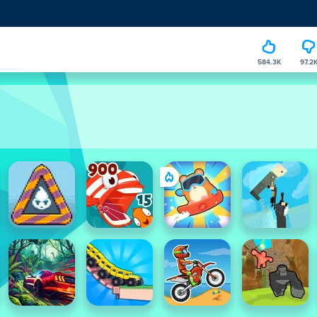
584.3K
97.2