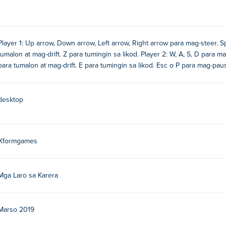
Player 1: Up arrow, Down arrow, Left arrow, Right arrow para mag-steer. 
tumalon at mag-drift. Z para tumingin sa likod. Player 2: W, A, S, D para 
para tumalon at mag-drift. E para tumingin sa likod. Esc o P para mag-pa
desktop
Xformgames
Mga Laro sa Karera
Marso 2019