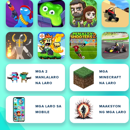
MGA 2
MGA
MANLALARO
MINECRAFT
NA LARO
NA LARO
MGA LARO SA
MAAKSYON
MOBILE
NG MGA LARO