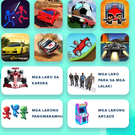
MGA LARO
MGA LARO SA
PARA SA MGA
KARERA
LALAKI
MGA LARONG
MGA LARONG
PANGMARAMIHAN
ARCADE