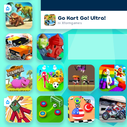
Go Kart Go! Ultra!
ni Xformgames