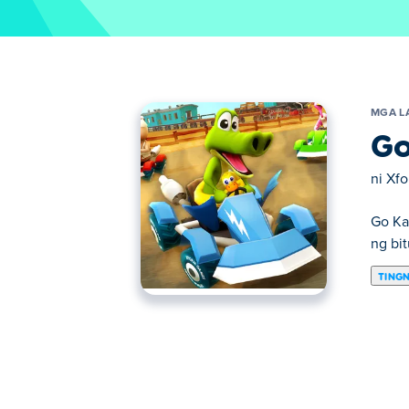
MGA L
Go
ni
Xf
Go Ka
ng bit
TING
Dito maaari kang maglaro ng Go Kart Go! Ul