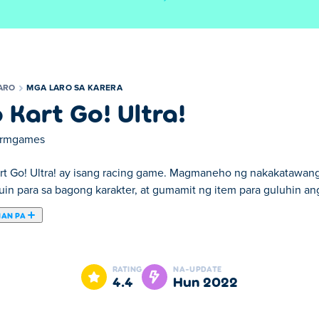
ARO
MGA LARO SA KARERA
 Kart Go! Ultra!
ormgames
rt Go! Ultra! ay isang racing game. Magmaneho ng nakakatawang 
uin para sa bagong karakter, at gumamit ng item para guluhin ang
NAN PA
tra!. Go Kart Go! Ultra! ay isa sa aming napiling Mga Laro sa Kare
RATING
NA-UPDATE
4.4
Hun 2022