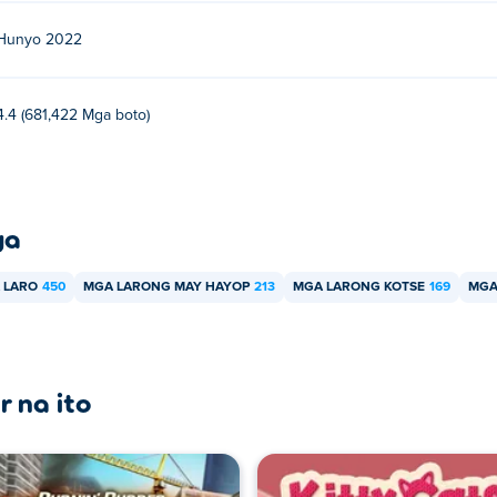
Hunyo 2022
4.4 (681,422 Mga boto)
ya
 LARO
450
MGA LARONG MAY HAYOP
213
MGA LARONG KOTSE
169
MGA
r na ito