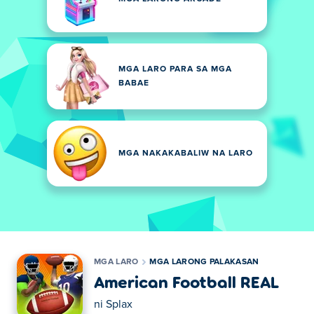
MGA LARO PARA SA MGA
BABAE
MGA NAKAKABALIW NA LARO
MGA LARO
MGA LARONG PALAKASAN
American Football REAL
ni
Splax