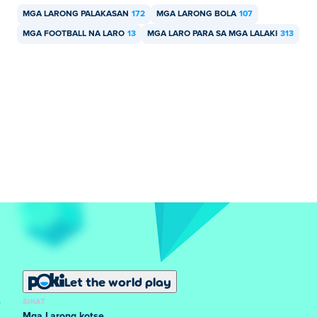
computer at mga mobile device tulad ng mga telepono at
MGA LARONG PALAKASAN
172
MGA LARONG BOLA
107
tablet.
MGA FOOTBALL NA LARO
13
MGA LARO PARA SA MGA LALAKI
313
Let the world play
SIKAT
Mga Larong kotse