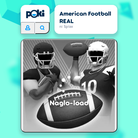
American Football
REAL
ni Splax
Naglo-load