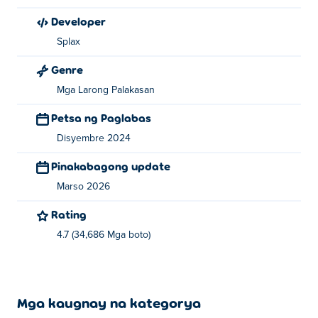
Paano maglaro ng American Football REAL?
Developer
Hawakan at bitawan para ihagis. Gamitin ang joystick
Splax
para tumakbo.
Genre
Sino ang lumikha ng American Football REAL?
Mga Larong Palakasan
Ang American Football REAL ay nilikha ng Splax. Ito ang
Petsa ng Paglabas
kanilang unang laro sa Poki!
Disyembre 2024
Paano ako makakapaglaro ng American
Pinakabagong update
Football REAL nang libre?
Marso 2026
Maaari kang maglaro ng American Football REAL nang
Rating
libre sa Poki.
4.7 (34,686 Mga boto)
Maaari ba akong maglaro ng American
Football REAL sa mga mobile device at
desktop?
Mga kaugnay na kategorya
Maaaring laruin ang American Football REAL sa iyong