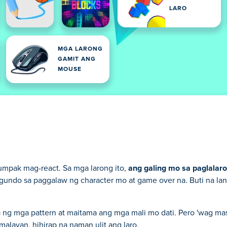
LARO
MGA LARONG
GAMIT ANG
MOUSE
tumpak mag-react. Sa mga larong ito,
ang galing mo sa paglalaro
segundo sa paggalaw ng character mo at game over na. Buti na lang
a ng mga pattern at maitama ang mga mali mo dati. Pero 'wag m
layan, hihirap na naman ulit ang laro.