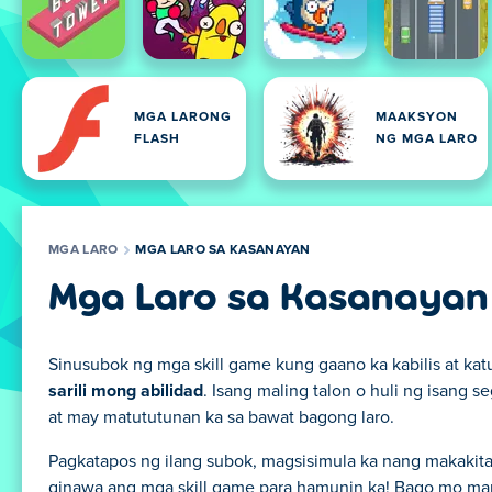
MGA LARONG
MAAKSYON
FLASH
NG MGA LARO
MGA LARO
MGA LARO SA KASANAYAN
Mga Laro sa Kasanayan
Sinusubok ng mga skill game kung gaano ka kabilis at ka
sarili mong abilidad
. Isang maling talon o huli ng isang 
at may matututunan ka sa bawat bagong laro.
Pagkatapos ng ilang subok, magsisimula ka nang makakit
ginawa ang mga skill game para hamunin ka! Bago mo mama