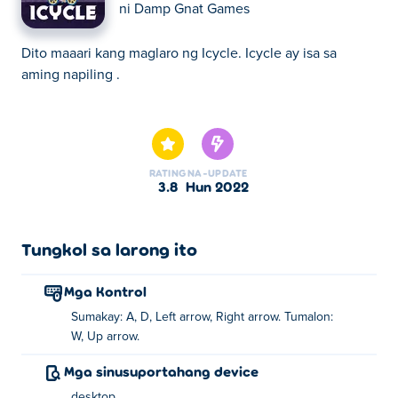
ni
Damp Gnat Games
Dito maaari kang maglaro ng Icycle. Icycle ay isa sa
aming napiling .
Dito maaari kang maglaro ng Icycle. Icycle ay isa sa
aming napiling .
RATING
NA-UPDATE
3.8
Hun 2022
Tungkol sa larong ito
Mga Kontrol
Sumakay: A, D, Left arrow, Right arrow. Tumalon:
W, Up arrow.
Mga sinusuportahang device
desktop