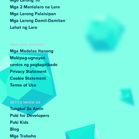
Mga Larong .io
Mga 2 Manlalaro na Laro
Mga Larong Palaisipan
Mga Larong Damit-Damitan
Lahat ng Laro
HELP AND SUPPORT
Mga Madalas Itanong
Makipag-ugnayan
sentro ng pagkapribado
Privacy Statement
Cookie Statement
Terms of Use
GET TO KNOW US
Tungkol Sa Amin
Poki for Developers
Poki Kids
Blog
Mga Trabaho