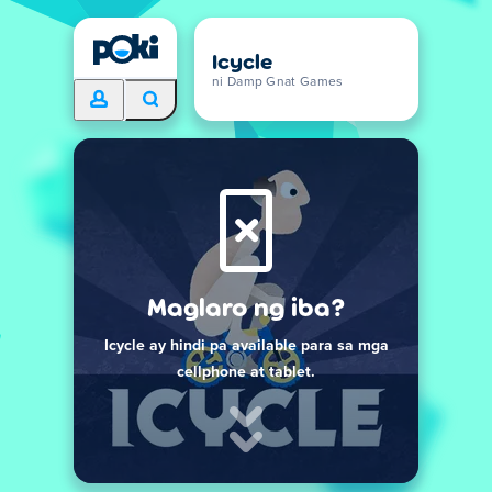
Icycle
ni Damp Gnat Games
Maglaro ng iba?
Icycle ay hindi pa available para sa mga
cellphone at tablet.