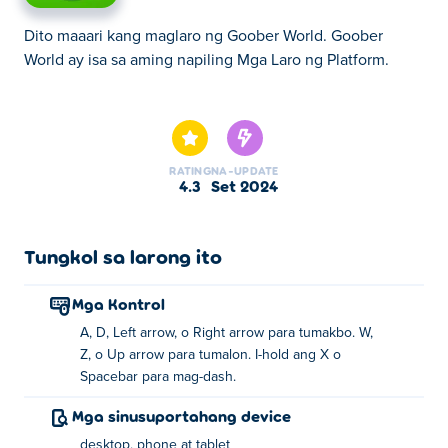
Dito maaari kang maglaro ng Goober World. Goober
World ay isa sa aming napiling Mga Laro ng Platform.
Dito maaari kang maglaro ng Goober World. Goober
World ay isa sa aming napiling Mga Laro ng Platform.
RATING
NA-UPDATE
4.3
Set 2024
Tungkol sa larong ito
Mga Kontrol
A, D, Left arrow, o Right arrow para tumakbo. W,
Z, o Up arrow para tumalon. I-hold ang X o
Spacebar para mag-dash.
Mga sinusuportahang device
desktop, phone at tablet