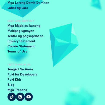
Mga Larong Damit-Damitan
Lahat ng Laro
HELP AND SUPPORT
Mga Madalas Itanong
Makipag-ugnayan
sentro ng pagkapribado
Privacy Statement
Cookie Statement
Terms of Use
GET TO KNOW US
Tungkol Sa Amin
Poki for Developers
Poki Kids
Blog
Mga Trabaho