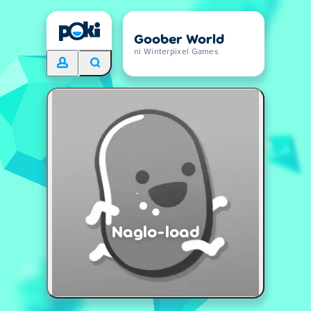
Goober World
ni Winterpixel Games
Naglo-load