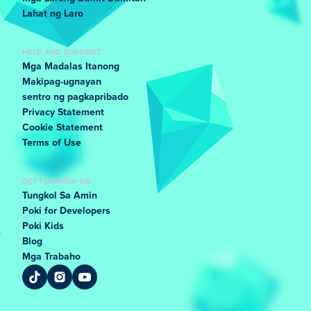
Lahat ng Laro
HELP AND SUPPORT
Mga Madalas Itanong
Makipag-ugnayan
sentro ng pagkapribado
Privacy Statement
Cookie Statement
Terms of Use
GET TO KNOW US
Tungkol Sa Amin
Poki for Developers
Poki Kids
Blog
Mga Trabaho