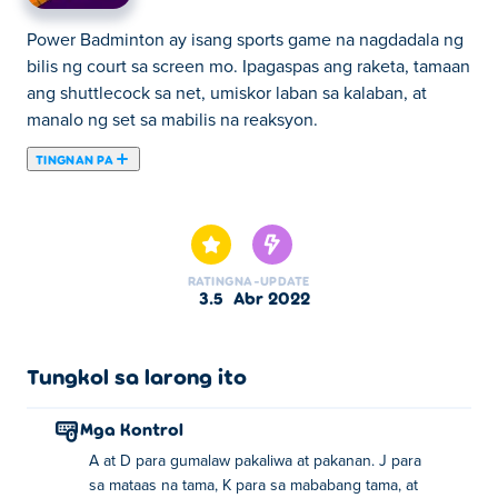
Power Badminton ay isang sports game na nagdadala ng
bilis ng court sa screen mo. Ipagaspas ang raketa, tamaan
ang shuttlecock sa net, umiskor laban sa kalaban, at
manalo ng set sa mabilis na reaksyon.
TINGNAN PA
Dito maaari kang maglaro ng Power Badminton. Power
Badminton ay isa sa aming napiling Mga Larong
Palakasan.
RATING
NA-UPDATE
3.5
Abr 2022
Tungkol sa larong ito
Mga Kontrol
A at D para gumalaw pakaliwa at pakanan. J para
sa mataas na tama, K para sa mababang tama, at