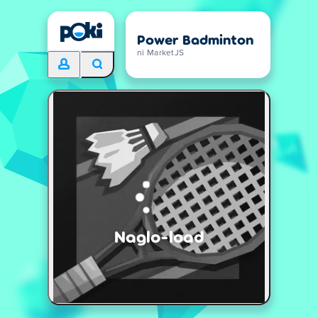
Power Badminton
ni MarketJS
Naglo-load