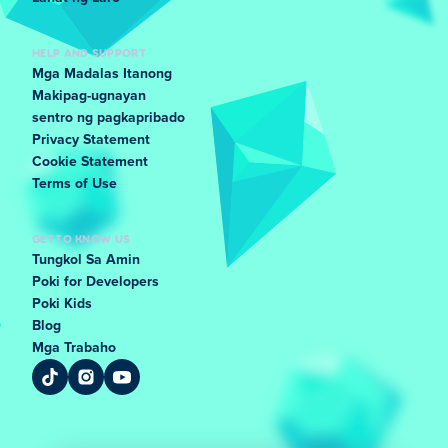
HELP AND SUPPORT
Mga Madalas Itanong
Makipag-ugnayan
sentro ng pagkapribado
Privacy Statement
Cookie Statement
Terms of Use
GET TO KNOW US
Tungkol Sa Amin
Poki for Developers
Poki Kids
Blog
Mga Trabaho