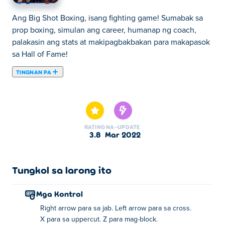
Ang Big Shot Boxing, isang fighting game! Sumabak sa
prop boxing, simulan ang career, humanap ng coach,
palakasin ang stats at makipagbakbakan para makapasok
sa Hall of Fame!
TINGNAN PA
Dito maaari kang maglaro ng Big Shot Boxing. Big Shot
Boxing ay isa sa aming napiling Mga Larong Palakasan.
RATING
NA-UPDATE
3.8
Mar 2022
Tungkol sa larong ito
Mga Kontrol
Right arrow para sa jab. Left arrow para sa cross.
X para sa uppercut. Z para mag-block.