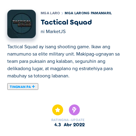
MGA LARO
MGA LARONG PAMAMARIL
Tactical Squad
ni
MarketJS
Tactical Squad ay isang shooting game. Ikaw ang
namumuno sa elite military unit. Makipag-ugnayan sa
team para puksain ang kalaban, seguruhin ang
delikadong lugar, at magplano ng estratehiya para
mabuhay sa totoong labanan.
TINGNAN PA
Dito maaari kang maglaro ng Tactical Squad. Tactical
Squad ay isa sa aming napiling Mga Larong Pamamaril.
RATING
NA-UPDATE
4.3
Abr 2022