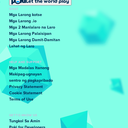
Let the world play
SIKAT
Mga Larong kotse
Mga Larong .io
Mga 2 Manlalaro na Laro
Mga Larong Palaisipan
Mga Larong Damit-Damitan
Lahat ng Laro
HELP AND SUPPORT
Mga Madalas Itanong
Makipag-ugnayan
sentro ng pagkapribado
Privacy Statement
Cookie Statement
Terms of Use
GET TO KNOW US
Tungkol Sa Amin
Poki for Developers