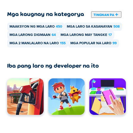
Maaaring laruin ang Tank Stars sa iyong computer at mga
Mga kaugnay na kategorya
mobile device tulad ng mga telepono at tablet.
TINGNAN PA
MAAKSYON NG MGA LARO
450
MGA LARO SA KASANAYAN
508
MGA LARONG DIGMAAN
64
MGA LARONG MAY TANGKE
17
MGA 2 MANLALARO NA LARO
155
MGA POPULAR NA LARO
99
Iba pang laro ng developer na ito