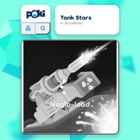
Tank Stars
ni StoreRider
Naglo-load