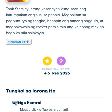
Tank Stars ay larong kasanayan kung saan ang
katumpakan ang susi sa panalo. Magpalitan sa
pagpuntirya ng tangke, hanapin ang tamang anggulo, at
magpakawala ng rocket para sirain ang kalabang makina
bago ka nila salakayin.
TINGNAN PA
Ang Tank Stars ay isang laro ng pagbaril sa tangke kung
saan ang katumpakan at estratehiya ang magpapasiya
kung sino ang mananalo sa larangan ng digmaan!
Maghalinhinan sa pagpuntirya ng iyong tangke, hanapin
RATING
NA-UPDATE
ang perpektong anggulo, at magpakawala ng mga
4.6
Peb 2026
mapaminsalang armas bago gumanti ang iyong kalaban.
Maglaro online o offline kasama ang mga kaibigan, pumili
mula sa isang malaking arsenal ng mga rocket, nuke,
Tungkol sa larong ito
railgun, plasma cannon, at marami pang iba, at kumita ng
pera upang ma-upgrade ang iyong firepower. Isang
Mga Kontrol
maling putok ay maaaring magdulot ng pagkatalo.
Mouse click o Tap para bumaril.