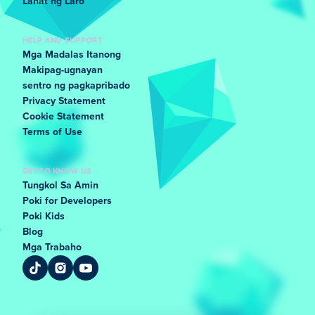
Lahat ng Laro
HELP AND SUPPORT
Mga Madalas Itanong
Makipag-ugnayan
sentro ng pagkapribado
Privacy Statement
Cookie Statement
Terms of Use
GET TO KNOW US
Tungkol Sa Amin
Poki for Developers
Poki Kids
Blog
Mga Trabaho