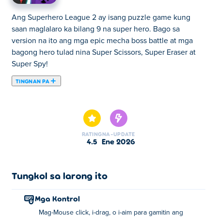
Ang Superhero League 2 ay isang puzzle game kung
saan maglalaro ka bilang 9 na super hero. Bago sa
version na ito ang mga epic mecha boss battle at mga
bagong hero tulad nina Super Scissors, Super Eraser at
Super Spy!
TINGNAN PA
Ang Superhero League ay bumalik, at mas mahusay
kaysa dati! Sa The Superhero League 2, maaari kang
maglaro bilang isang malaking iba't ibang mga bihasang
bayani na nagtatanggal ng masasamang tao at nagliligtas
RATING
NA-UPDATE
ng mga inosenteng buhay sa proseso. Itatapon mo ba
4.5
Ene 2026
ang masasamang tao sa buong bayan gamit ang Super
Psychic, alisin sila sa mapa gamit ang Super Eraser, o
gupitin sila sa kalahati sa tulong ng Super Scissors? Nasa
Tungkol sa larong ito
iyo ang pagpipilian! Handa ka na bang maging bayani na
kailangan ng bayang ito?
Mga Kontrol
Mag-Mouse click, i-drag, o i-aim para gamitin ang