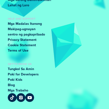
Mga Larong Damit-Damitan
Lahat ng Laro
HELP AND SUPPORT
Mga Madalas Itanong
Makipag-ugnayan
sentro ng pagkapribado
Privacy Statement
Cookie Statement
Terms of Use
GET TO KNOW US
Tungkol Sa Amin
Poki for Developers
Poki Kids
Blog
Mga Trabaho