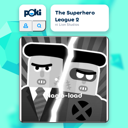
The Superhero
League 2
ni Lion Studios
Naglo-load