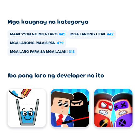
League 2 sa mga mobile device at desktop?
Maaaring laruin ang Superhero League 2 sa iyong
Mga kaugnay na kategorya
computer at mga mobile device tulad ng mga telepono at
tablet.
MAAKSYON NG MGA LARO
449
MGA LARONG UTAK
442
MGA LARONG PALAISIPAN
479
MGA LARO PARA SA MGA LALAKI
313
Iba pang laro ng developer na ito