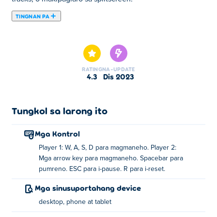
TINGNAN PA
Dito maaari kang maglaro ng Crazy Cars. Crazy Cars ay
isa sa aming napiling Mga Larong kotse.
RATING
NA-UPDATE
4.3
Dis 2023
Tungkol sa larong ito
Mga Kontrol
Player 1: W, A, S, D para magmaneho. Player 2:
Mga arrow key para magmaneho. Spacebar para
pumreno. ESC para i-pause. R para i-reset.
Mga sinusuportahang device
desktop, phone at tablet