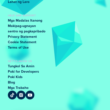
Lahat ng Laro
HELP AND SUPPORT
Mga Madalas Itanong
Makipag-ugnayan
sentro ng pagkapribado
Privacy Statement
Cookie Statement
Terms of Use
GET TO KNOW US
Tungkol Sa Amin
Poki for Developers
Poki Kids
Blog
Mga Trabaho