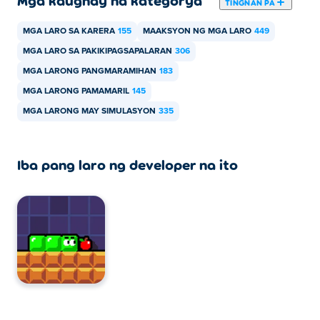
Mga kaugnay na kategorya
TINGNAN PA
Maaari ba akong maglaro ng Street Slickers sa
MGA LARO SA KARERA
155
MAAKSYON NG MGA LARO
449
mga mobile device at desktop?
MGA LARO SA PAKIKIPAGSAPALARAN
306
MGA LARONG PANGMARAMIHAN
183
Maaaring laruin ang Street Slickers sa iyong computer at
mga mobile device tulad ng mga telepono at tablet.
MGA LARONG PAMAMARIL
145
MGA LARONG MAY SIMULASYON
335
Maaari ba akong maglaro ng Street Slickers
kasama ang aking kaibigan?
Iba pang laro ng developer na ito
Oo! Ang Street Slickers ay isang multiplayer na laro
upang maaari kang maglaro online kasama ang iyong
mga kaibigan!