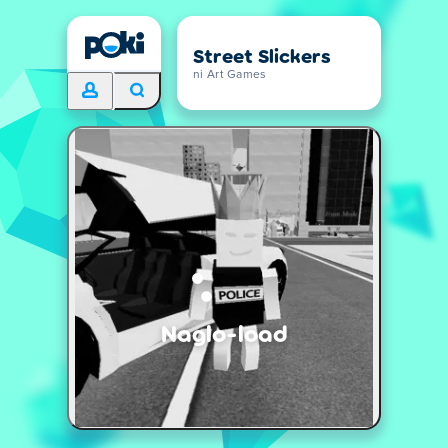
Street Slickers
ni Art Games
Naglo-load