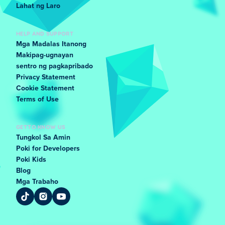
Lahat ng Laro
HELP AND SUPPORT
Mga Madalas Itanong
Makipag-ugnayan
sentro ng pagkapribado
Privacy Statement
Cookie Statement
Terms of Use
GET TO KNOW US
Tungkol Sa Amin
Poki for Developers
Poki Kids
Blog
Mga Trabaho