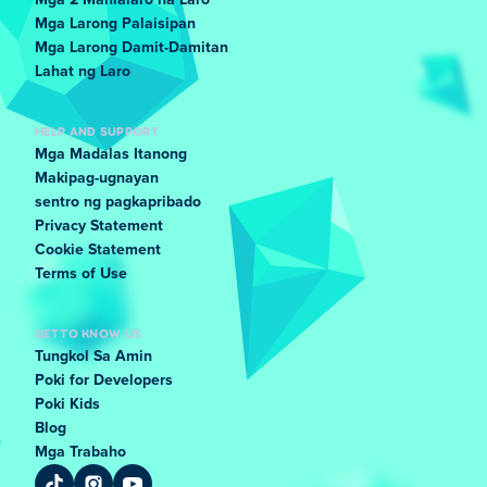
Mga 2 Manlalaro na Laro
Mga Larong Palaisipan
Mga Larong Damit-Damitan
Lahat ng Laro
HELP AND SUPPORT
Mga Madalas Itanong
Makipag-ugnayan
sentro ng pagkapribado
Privacy Statement
Cookie Statement
Terms of Use
GET TO KNOW US
Tungkol Sa Amin
Poki for Developers
Poki Kids
Blog
Mga Trabaho