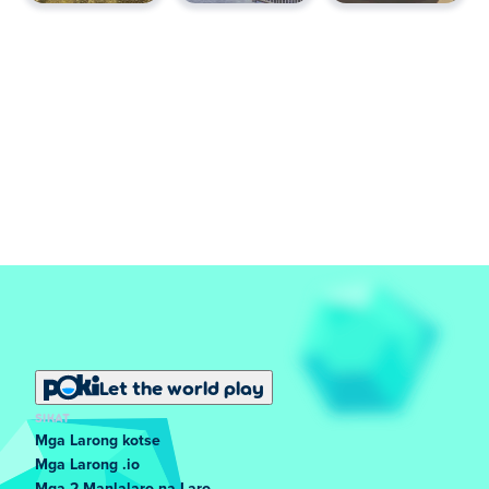
Let the world play
SIKAT
Mga Larong kotse
Mga Larong .io