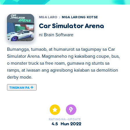
MGA LARO
MGA LARONG KOTSE
Car Simulator Arena
ni
Brain Software
Bumangga, tumaob, at humarurot sa tagumpay sa Car
Simulator Arena. Magmaneho ng kakaibang coupe, bus,
o monster truck sa free roam, gumawa ng stunts sa
ramps, at iwasan ang agresibong kalaban sa demolition
derby mode.
TINGNAN PA
Dito maaari kang maglaro ng Car Simulator Arena. Car
Simulator Arena ay isa sa aming napiling Mga Larong
kotse.
RATING
NA-UPDATE
4.5
Hun 2022