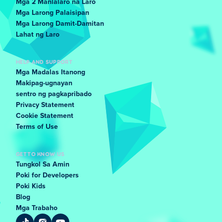
Mga 2 Manlalaro na Laro
Mga Larong Palaisipan
Mga Larong Damit-Damitan
Lahat ng Laro
HELP AND SUPPORT
Mga Madalas Itanong
Makipag-ugnayan
sentro ng pagkapribado
Privacy Statement
Cookie Statement
Terms of Use
GET TO KNOW US
Tungkol Sa Amin
Poki for Developers
Poki Kids
Blog
Mga Trabaho