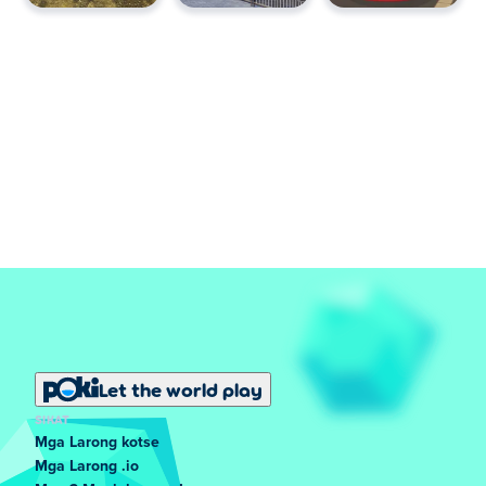
Let the world play
SIKAT
Mga Larong kotse
Mga Larong .io