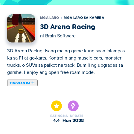
MGA LARO
MGA LARO SA KARERA
3D Arena Racing
ni
Brain Software
3D Arena Racing: Isang racing game kung saan lalampas
ka sa F1 at go-karts. Kontrolin ang muscle cars, monster
trucks, o SUVs sa paikot na track. Bumili ng upgrades sa
garahe. I-enjoy ang open free roam mode.
TINGNAN PA
Dito maaari kang maglaro ng 3D Arena Racing. 3D Arena
Racing ay isa sa aming napiling Mga Laro sa Karera.
RATING
NA-UPDATE
4.4
Hun 2022