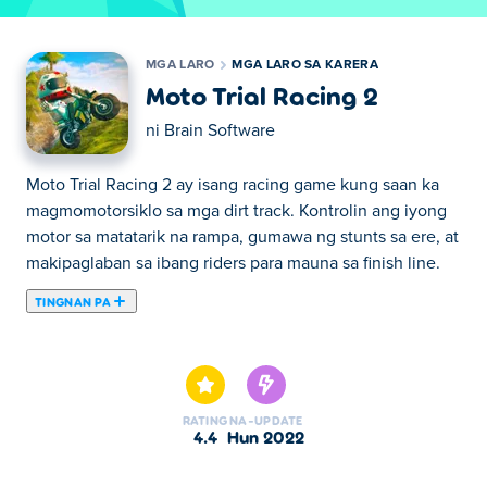
MGA LARO
MGA LARO SA KARERA
Moto Trial Racing 2
ni
Brain Software
Moto Trial Racing 2 ay isang racing game kung saan ka
magmomotorsiklo sa mga dirt track. Kontrolin ang iyong
motor sa matatarik na rampa, gumawa ng stunts sa ere, at
makipaglaban sa ibang riders para mauna sa finish line.
TINGNAN PA
Dito maaari kang maglaro ng Moto Trial Racing 2. Moto
Trial Racing 2 ay isa sa aming napiling Mga Laro sa
Karera.
RATING
NA-UPDATE
4.4
Hun 2022