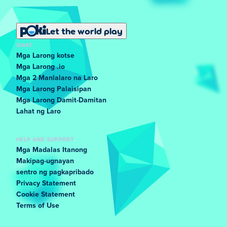
Let the world play
SIKAT
Mga Larong kotse
Mga Larong .io
Mga 2 Manlalaro na Laro
Mga Larong Palaisipan
Mga Larong Damit-Damitan
Lahat ng Laro
HELP AND SUPPORT
Mga Madalas Itanong
Makipag-ugnayan
sentro ng pagkapribado
Privacy Statement
Cookie Statement
Terms of Use