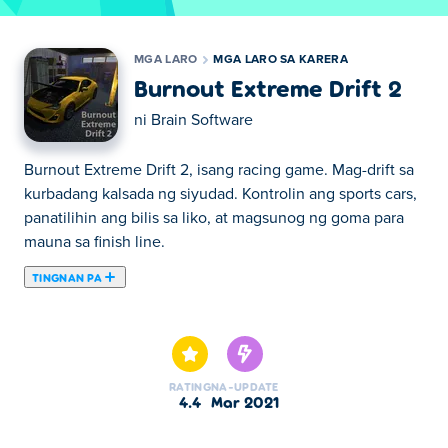
MGA LARO
MGA LARO SA KARERA
Burnout Extreme Drift 2
ni
Brain Software
Burnout Extreme Drift 2, isang racing game. Mag-drift sa
kurbadang kalsada ng siyudad. Kontrolin ang sports cars,
panatilihin ang bilis sa liko, at magsunog ng goma para
mauna sa finish line.
TINGNAN PA
Dito maaari kang maglaro ng Burnout Extreme Drift 2.
Burnout Extreme Drift 2 ay isa sa aming napiling Mga
Laro sa Karera.
RATING
NA-UPDATE
4.4
Mar 2021