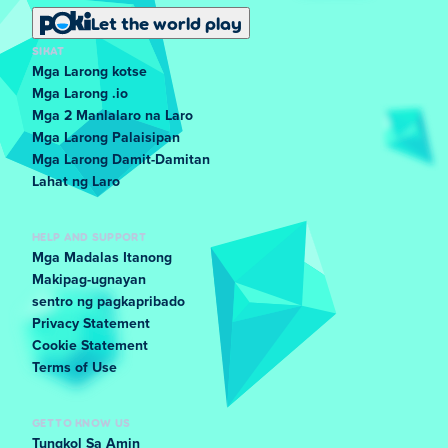
Let the world play
SIKAT
Mga Larong kotse
Mga Larong .io
Mga 2 Manlalaro na Laro
Mga Larong Palaisipan
Mga Larong Damit-Damitan
Lahat ng Laro
HELP AND SUPPORT
Mga Madalas Itanong
Makipag-ugnayan
sentro ng pagkapribado
Privacy Statement
Cookie Statement
Terms of Use
GET TO KNOW US
Tungkol Sa Amin