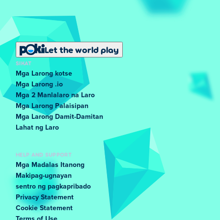
Let the world play
SIKAT
Mga Larong kotse
Mga Larong .io
Mga 2 Manlalaro na Laro
Mga Larong Palaisipan
Mga Larong Damit-Damitan
Lahat ng Laro
HELP AND SUPPORT
Mga Madalas Itanong
Makipag-ugnayan
sentro ng pagkapribado
Privacy Statement
Cookie Statement
Terms of Use