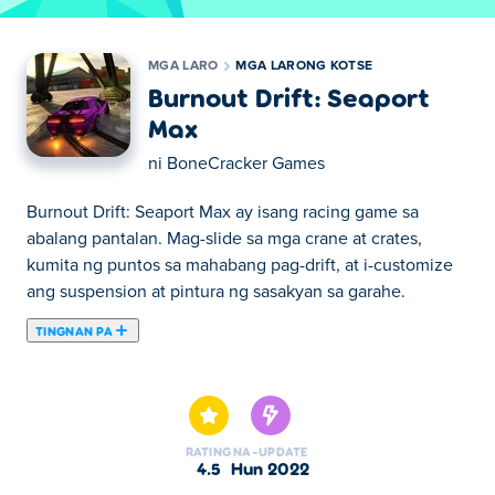
MGA LARO
MGA LARONG KOTSE
Burnout Drift: Seaport
Max
ni
BoneCracker Games
Burnout Drift: Seaport Max ay isang racing game sa
abalang pantalan. Mag-slide sa mga crane at crates,
kumita ng puntos sa mahabang pag-drift, at i-customize
ang suspension at pintura ng sasakyan sa garahe.
TINGNAN PA
Dito maaari kang maglaro ng Burnout Drift: Seaport Max.
Burnout Drift: Seaport Max ay isa sa aming napiling Mga
Larong kotse.
RATING
NA-UPDATE
4.5
Hun 2022