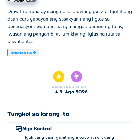
Draw the Road ay isang nakakatuwang puzzle. Iguhit ang
daan para gabayan ang sasakyan nang ligtas sa
destinasyon. Gumuhit nang maingat: bumuo ng tulay,
iwasan ang panganib, at lumikha ng ligtas na ruta sa
bawat antas.
TINGNAN PA
Ang Draw the Road ay isang malikhaing larong puzzle
kung saan guguhit ka ng mga landas upang ligtas na
gabayan ang isang kotse patungo sa finish line. Ayusin
ang mga sirang kalsada sa pamamagitan ng pag-sketch
RATING
NA-UPDATE
ng mga matalinong ruta at pag-click sa mga tile sa
4.3
Ago 2026
tamang pagkakasunod-sunod upang ang mga nahuhulog
na piraso ay maging kapaki-pakinabang na mga platform.
Lutasin ang mga matatalinong hamon, tuklasin ang
Tungkol sa larong ito
pinakamagandang landas pasulong, at i-customize ang
iyong kotse gamit ang bagong pintura. Maaari mo bang
Mga Kontrol
muling buuin ang daan patungo sa tagumpay?
Iguhit ang daan gamit ang mouse at i-click ang