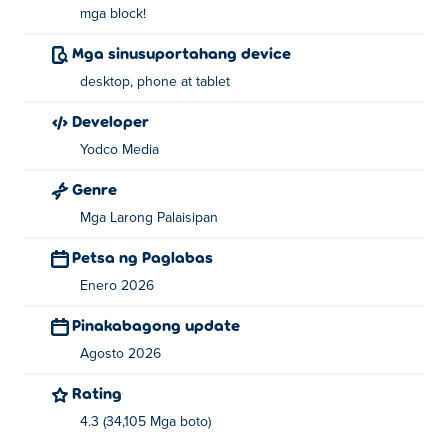
mga block!
Paano ko laruin ang Draw the Road?
Mga sinusuportahang device
Gamitin ang iyong mouse upang mag-click at gumuhit ng
desktop, phone at tablet
landas, pati na rin ang pag-click sa tamang mga bloke.
Developer
Sino ang lumikha ng Draw the Road?
Yodco Media
Ang Draw the Road ay nilikha ng Yodco Media. Ito ang
Genre
kanilang unang laro sa Poki!
Mga Larong Palaisipan
Paano ko malalaro ang Draw the Road nang
Petsa ng Paglabas
libre?
Enero 2026
Maaari mong laruin ang Draw the Road nang libre sa
Pinakabagong update
Poki.
Agosto 2026
Maaari ko bang laruin ang Draw the Road sa
Rating
mga mobile device at desktop?
4.3 (34,105 Mga boto)
Maaaring laruin ang Draw the Road sa iyong computer at