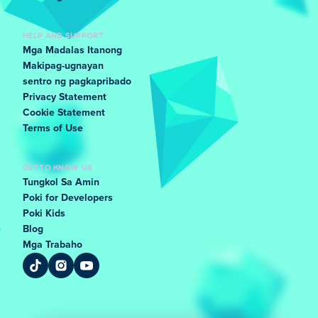
HELP AND SUPPORT
Mga Madalas Itanong
Makipag-ugnayan
sentro ng pagkapribado
Privacy Statement
Cookie Statement
Terms of Use
GET TO KNOW US
Tungkol Sa Amin
Poki for Developers
Poki Kids
Blog
Mga Trabaho