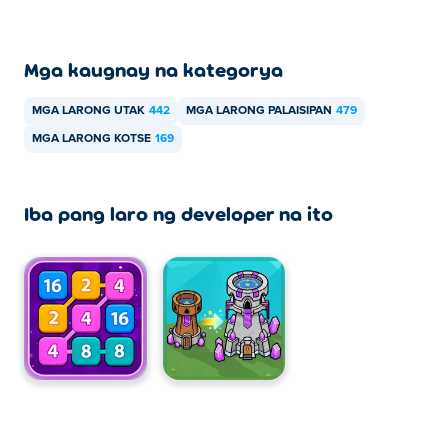
mga mobile device tulad ng mga telepono at tablet.
Mga kaugnay na kategorya
MGA LARONG UTAK
442
MGA LARONG PALAISIPAN
479
MGA LARONG KOTSE
169
Iba pang laro ng developer na ito