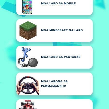
MGA LARO SA MOBILE
MGA MINECRAFT NA LARO
MGA LARO SA PAGTAKAS
MGA LARONG SA
PAGMAMANEHO