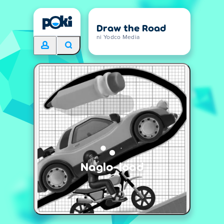
Draw the Road
ni Yodco Media
Naglo-load