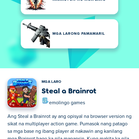
MGA LARONG PAMAMARIL
MGA LARO
Steal a Brainrot
emolingo games
Ang Steal a Brainrot ay ang opisyal na browser version ng
sikat na multiplayer action game. Pumasok nang patago
sa mga base ng ibang player at nakawin ang kanilang
mga Brainrot bago ka nila mapansin. Kung makita ka nila,