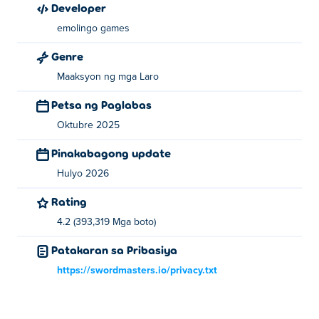
Developer
bago sila makatakas. Pindutin ang lock button
emolingo games
pagkatapos pumasok ng magnanakaw para makulong sila
sa loob.
Genre
Dito nagiging kapanapanabik ang pagnanakaw mula sa
Maaksyon ng mga Laro
ibang player. Hintayin na bumukas ang kanilang lock,
Petsa ng Paglabas
saka pumasok nang dahan-dahan at kunin ang isa sa
Oktubre 2025
kanilang pinakabihirang Brainrot. Sa sandaling makuha
mo ito, babagal ang iyong galaw at hahabulin ka ng may-
Pinakabagong update
ari. Ang maikling takbo pabalik sa iyong base ay
Hulyo 2026
maaaring maging isang matinding habulan, kung saan
susubukan ng ibang mga player na agawin ang
Rating
Brainrot mula sa iyong mga kamay.
4.2 (393,319 Mga boto)
Makarating sa iyong base at ang ninakaw na Brainrot ay
Patakaran sa Pribasiya
mapapasama sa iyong koleksyon. Kung maunahan ka ng
https://swordmasters.io/privacy.txt
may-ari na paluin, mabibitawan mo ito. Magpasya kung
kukunin ang Brainrot na malapit sa pasukan o pupunta pa
sa mas malalim na bahagi.