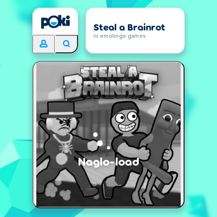
Steal a Brainrot
ni emolingo games
Naglo-load