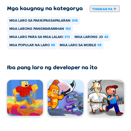
Mga kaugnay na kategorya
Mga Kontrol
TINGNAN PA
Desktop:
MGA LARO SA PAKIKIPAGSAPALARAN
306
MGA LARONG PANGMARAMIHAN
183
Galaw: WASD o arrow keys
MGA LARO PARA SA MGA LALAKI
313
MGA LARONG .IO
48
Bumili o makipag-ugnayan: E
MGA POPULAR NA LARO
99
MGA LARO SA MOBILE
99
Atake: Mag-click gamit ang mouse
Mobile:
Iba pang laro ng developer na ito
Galaw: on-screen joystick
Bumili o makipag-ugnayan: i-tap ang on-screen button
Mga Brainrot
Ang mga Brainrot ay mga character na maaari mong
bilhin na kumikita ng pera habang nakatayo sila sa iyong
base. Mayroong
80 na kokolektahin
, mula sa mga
Karaniwang Brainrot tulad ng
Tung Tung Sahur
at