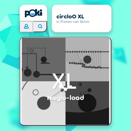
circloO XL
ni Florian van Strien
Naglo-load