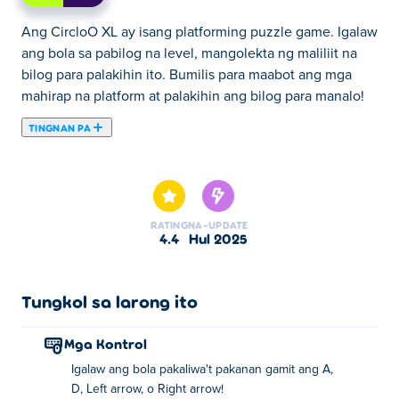
Ang CircloO XL ay isang platforming puzzle game. Igalaw
ang bola sa pabilog na level, mangolekta ng maliliit na
bilog para palakihin ito. Bumilis para maabot ang mga
mahirap na platform at palakihin ang bilog para manalo!
TINGNAN PA
Ang circloO XL ay ang sequel ng CircloO at CircloO 2,
kung saan ang momentum ang lahat! Kontrolin ang isang
bola sa loob ng isang higanteng bilog, gamit ang bilis at
gravity upang malampasan ang mga hadlang at maabot
RATING
NA-UPDATE
ang mas maliit na bilog na magdadala sa iyo sa susunod
4.4
Hul 2025
na seksyon. I-roll, ilunsad, at i-time nang perpekto ang
iyong mga galaw para makumpleto ang bawat level—at
hamunin ang iyong sarili na talunin ang iyong
Tungkol sa larong ito
pinakamahusay na oras! Handa nang kumilos?
Mga Kontrol
Paano laruin ang circloO XL?
Igalaw ang bola pakaliwa't pakanan gamit ang A,
D, Left arrow, o Right arrow!
Gamitin ang A/D, ang kaliwa at kanang mga arrow key at