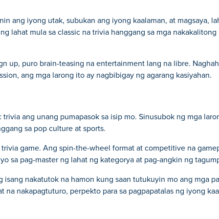
n ang iyong utak, subukan ang iyong kaalaman, at magsaya, la
 lahat mula sa classic na trivia hanggang sa mga nakakalitong l
n up, puro brain-teasing na entertainment lang na libre. Nagh
ion, ang mga larong ito ay nagbibigay ng agarang kasiyahan.
 trivia ang unang pumapasok sa isip mo. Sinusubok ng mga laro
ggang sa pop culture at sports.
 trivia game. Ang spin-the-wheel format at competitive na gamep
iyo sa pag-master ng lahat ng kategorya at pag-angkin ng tagum
 isang nakatutok na hamon kung saan tutukuyin mo ang mga 
lat na nakapagtuturo, perpekto para sa pagpapatalas ng iyong k