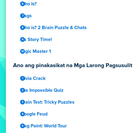
Who Is?
Flags
Who is? 2 Brain Puzzle & Chats
It's Story Time!
Logic Master 1
Ano ang pinakasikat na Mga Larong Pagsusulit 
Trivia Crack
The Impossible Quiz
Brain Test: Tricky Puzzles
Google Feud
Flag Paint: World Tour