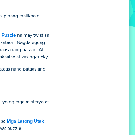
isip nang malikhain,
 Puzzle
na may twist sa
kakataon. Nagdaragdag
inaasahang paraan. At
aliw at kasing-tricky.
pataas nang pataas ang
iyo ng mga misteryo at
 sa
Mga Larong Utak
.
wat puzzle.