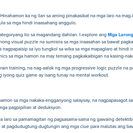
. Hinahamon ka ng ilan sa aming pinakasikat na mga laro na mag-
ula sa mga hindi inaasahang anggulo.
ategoryang ito sa magandang dahilan. I-explore ang
Mga Larong
inong visual puzzle na sumisira sa mga inaasahan sa bawat pag
a nagpapaisip sa iyo tungkol sa wika sa mga mapaglaro at hindi 
ics sa mga hamon na may temang pagkakaibigan na kasing-nakaka
rain training, na nag-aalok ng mga progressive logic puzzle na 
 iyong quiz game ay isang tunay na mental workout.
hamon sa mga nakaka-engganyong salaysay, na nagpapasagot sa 
ga pagpipilian at deduksyon.
a laro sa pamamagitan ng pagsasama-sama ng gawaing detektib
 at pagdudugtung-dugtungin ang mga clue para malutas ang ba