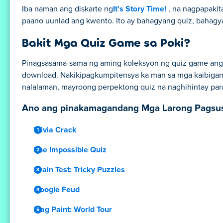
Iba naman ang diskarte ng
It's Story Time!
, na nagpapakit
paano uunlad ang kwento. Ito ay bahagyang quiz, bahagyan
Bakit Mga Quiz Game sa Poki?
Pinagsasama-sama ng aming koleksyon ng quiz game ang p
download. Nakikipagkumpitensya ka man sa mga kaibigan,
nalalaman, mayroong perpektong quiz na naghihintay para
Ano ang pinakamagandang Mga Larong Pagsusu
Trivia Crack
The Impossible Quiz
Brain Test: Tricky Puzzles
Google Feud
Flag Paint: World Tour