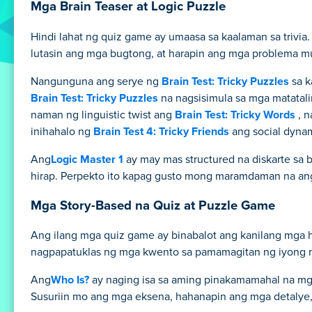
Mga Brain Teaser at Logic Puzzle
Hindi lahat ng quiz game ay umaasa sa kaalaman sa trivia
lutasin ang mga bugtong, at harapin ang mga problema m
Nangunguna ang serye ng
Brain Test: Tricky Puzzles
sa k
Brain Test: Tricky Puzzles
na nagsisimula sa mga matatal
naman ng linguistic twist ang
Brain Test: Tricky Words
, n
inihahalo ng
Brain Test 4: Tricky Friends
ang social dynam
Ang
Logic Master 1
ay may mas structured na diskarte sa b
hirap. Perpekto ito kapag gusto mong maramdaman na ang
Mga Story-Based na Quiz at Puzzle Game
Ang ilang mga quiz game ay binabalot ang kanilang mga 
nagpapatuklas ng mga kwento sa pamamagitan ng iyong m
Ang
Who Is?
ay naging isa sa aming pinakamamahal na mg
Susuriin mo ang mga eksena, hahanapin ang mga detalye,