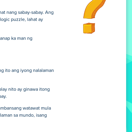
hat nang sabay-sabay. Ang
ogic puzzle, lahat ay
ahanap ka man ng
ng ito ang iyong nalalaman
lay nito ay ginawa itong
pay.
pambansang watawat mula
aalaman sa mundo, isang