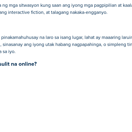
a ng mga sitwasyon kung saan ang iyong mga pagpipilian at ka
g interactive fiction, at talagang nakaka-engganyo.
inakamahuhusay na laro sa isang lugar, lahat ay maaaring laru
 sinasanay ang iyong utak habang nagpapahinga, o simpleng tin
 sa iyo.
lit na online?