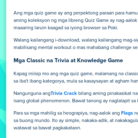
Ang mga quiz game ay ang perpektong paraan para hamuni
aming koleksyon ng mga libreng Quiz Game ay nag-aalok ng
maaaring laruin kaagad sa iyong browser sa Poki.
Walang kailangang i-download, walang kailangang mag-sig
mabilisang mental workout o mas mahabang challenge sess
Mga Classic na Trivia at Knowledge Game
Kapag iniisip mo ang mga quiz game, malamang na classic
sa iba't ibang kategorya, mula sa kasaysayan at agham han
Nangunguna ang
Trivia Crack
bilang aming pinakasikat na
isang global phenomenon. Bawat tanong ay naglalapit sa 
Para sa mga mahilig sa heograpiya, nag-aalok ang
Flags
ng
sa buong mundo. Ito ay simple, nakaka-adik, at nakakagu
watawat sa bawat pagkakataon.