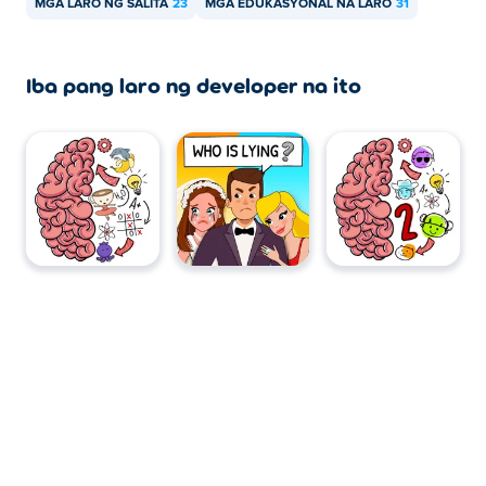
MGA LARO NG SALITA
23
MGA EDUKASYONAL NA LARO
31
Iba pang laro ng developer na ito