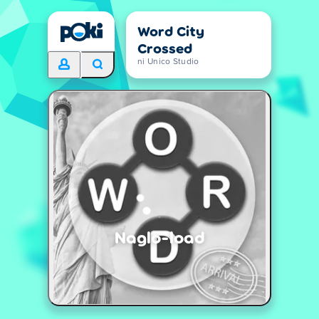
Word City
Crossed
ni Unico Studio
Naglo-load