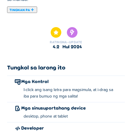
TINGNAN PA
Dito maaari kang maglaro ng Word City Crossed. Word
City Crossed ay isa sa aming napiling Mga Larong
Palaisipan.
RATING
NA-UPDATE
4.2
Hul 2024
Tungkol sa larong ito
Mga Kontrol
I-click ang isang letra para magsimula, at i-drag sa
iba para bumuo ng mga salita!
Mga sinusuportahang device
desktop, phone at tablet
Developer