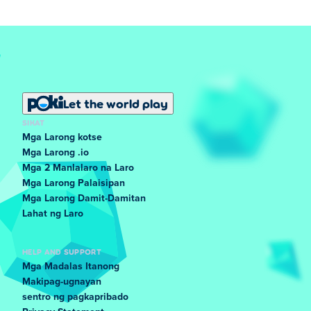
Let the world play
SIKAT
Mga Larong kotse
Mga Larong .io
Mga 2 Manlalaro na Laro
Mga Larong Palaisipan
Mga Larong Damit-Damitan
Lahat ng Laro
HELP AND SUPPORT
Mga Madalas Itanong
Makipag-ugnayan
sentro ng pagkapribado