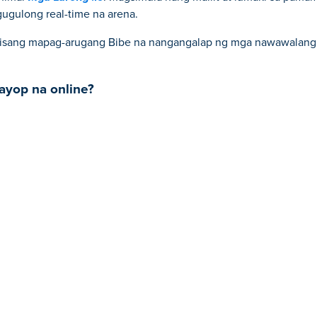
ugulong real-time na arena.
y isang mapag-arugang Bibe na nangangalap ng mga nawawalang bi
yop na online?