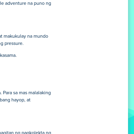
le adventure na puno ng
 at makukulay na mundo
g pressure.
 kasama.
 Para sa mas malalaking
bang hayop, at
magitan ng pagkolekta ng