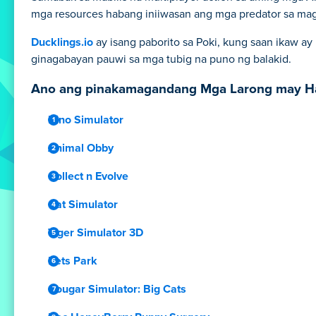
mga resources habang iniiwasan ang mga predator sa mag
Ducklings.io
ay isang paborito sa Poki, kung saan ikaw a
ginagabayan pauwi sa mga tubig na puno ng balakid.
Ano ang pinakamagandang Mga Larong may Ha
Dino Simulator
Animal Obby
Collect n Evolve
Cat Simulator
Tiger Simulator 3D
Pets Park
Cougar Simulator: Big Cats