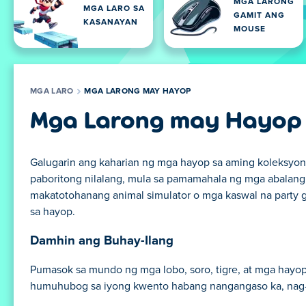
MGA LARONG
MGA LARO SA
GAMIT ANG
KASANAYAN
MOUSE
MGA LARO
MGA LARONG MAY HAYOP
Mga Larong may Hayop
Galugarin ang kaharian ng mga hayop sa aming koleksyon
paboritong nilalang, mula sa pamamahala ng mga abalang
makatotohanang animal simulator o mga kaswal na party
sa hayop.
Damhin ang Buhay-Ilang
Pumasok sa mundo ng mga lobo, soro, tigre, at mga hayo
humuhubog sa iyong kwento habang nangangaso ka, nag-e