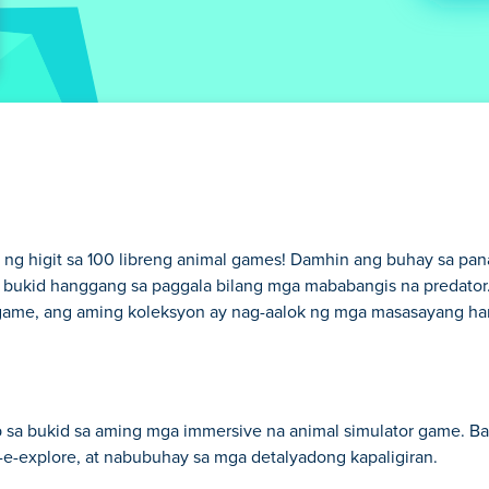
 ng higit sa 100 libreng animal games! Damhin ang buhay sa p
 bukid hanggang sa paggala bilang mga mababangis na predator
 game, ang aming koleksyon ay nag-aalok ng mga masasayang ha
p sa bukid sa aming mga immersive na animal simulator game. B
-explore, at nabubuhay sa mga detalyadong kapaligiran.