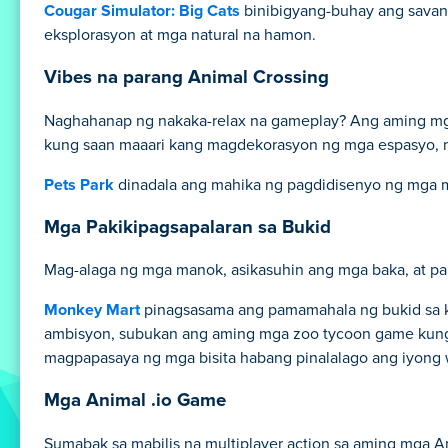
Cougar Simulator: Big Cats
binibigyang-buhay ang sava
eksplorasyon at mga natural na hamon.
Vibes na parang Animal Crossing
Naghahanap ng nakaka-relax na gameplay? Ang aming mga
kung saan maaari kang magdekorasyon ng mga espasyo, m
Pets Park
dinadala ang mahika ng pagdidisenyo ng mga m
Mga Pakikipagsapalaran sa Bukid
Mag-alaga ng mga manok, asikasuhin ang mga baka, at p
Monkey Mart
pinagsasama ang pamamahala ng bukid sa k
ambisyon, subukan ang aming mga zoo tycoon game kung
magpapasaya ng mga bisita habang pinalalago ang iyong w
Mga Animal .io Game
Sumabak sa mabilis na multiplayer action sa aming mga 