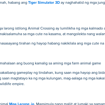
nnah, habang ang
Tiger Simulator 3D
ay naghahatid ng mga jung
 larong istilong Animal Crossing ay lumilikha ng mga kalmado
akisalamuha sa mga cute na kasama, at mangolekta nang walan
asasayang tirahan ng hayop habang nakikilala ang mga cute na
amahalaan ang buong kamalig sa aming mga farm animal game
akaibang gameplay ng tindahan, kung saan mga hayop ang bida.
 saan magtatayo ka ng mga kulungan, mag-aalaga ng mga kakai
ildlife empire.
Animal
Mga Larong .io
. Magsimula nang maliit at lumaki sa pama