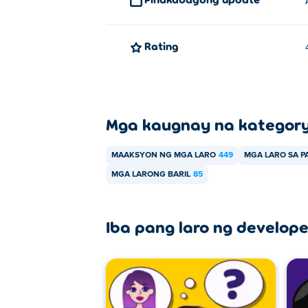
Rating
Mga kaugnay na kategor
MAAKSYON NG MGA LARO
449
MGA LARO SA P
MGA LARONG BARIL
85
Iba pang laro ng develope