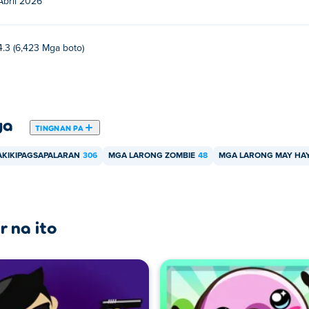
Abril 2026
4.3 (6,423 Mga boto)
ya
TINGNAN PA
AKIKIPAGSAPALARAN
306
MGA LARONG ZOMBIE
48
MGA LARONG MAY HA
r na ito