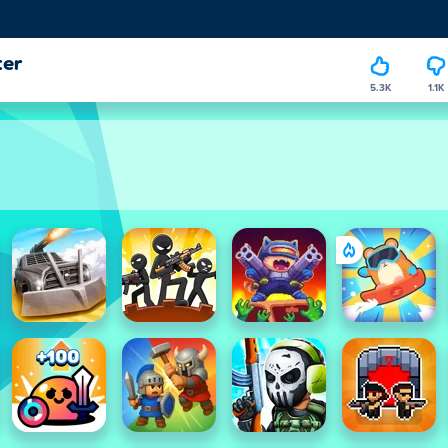
ter
5.3K
1.1K