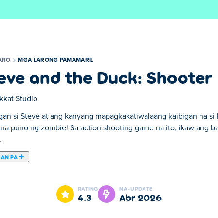
ARO
MGA LARONG PAMAMARIL
eve and the Duck: Shooter
kkat Studio
gan si Steve at ang kanyang mapagkakatiwalaang kaibigan na si 
n na puno ng zombie! Sa action shooting game na ito, ikaw ang b
.
NAN PA
katiwalaang kaibigan na si Duck habang nakikipaglaban sila sa i
-clear ang bawat palapag ng lahat ng undead at hanapin ang susi
RATING
NA-UPDATE
an ng ginto at mahalagang mga diamante! Habang sumusulong k
4.3
Abr 2026
ian ni Steve - gaya ng kanyang kalusugan o bilis ng kanyang pa
ng pagsamahin sa mas malalaking baril! Natigil sa isang mahirap