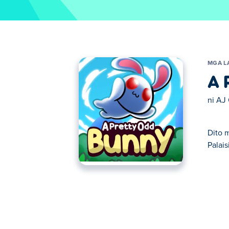
MGA L
A 
ni
AJ 
Dito 
Palais
Dito maaari kang maglaro ng A Pretty Odd