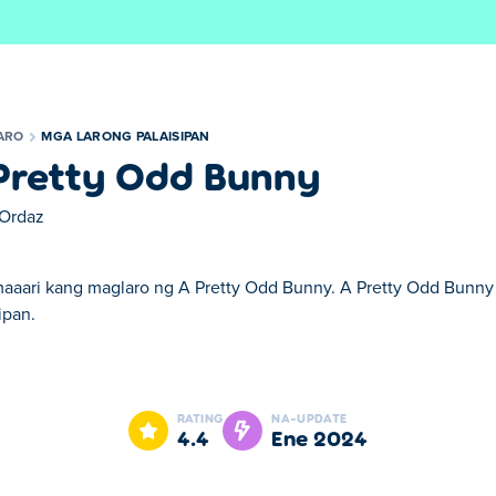
ARO
MGA LARONG PALAISIPAN
Pretty Odd Bunny
Ordaz
maaari kang maglaro ng A Pretty Odd Bunny. A Pretty Odd Bunny 
ipan.
 Bunny. A Pretty Odd Bunny ay isa sa aming napiling Mga Larong 
RATING
NA-UPDATE
4.4
Ene 2024