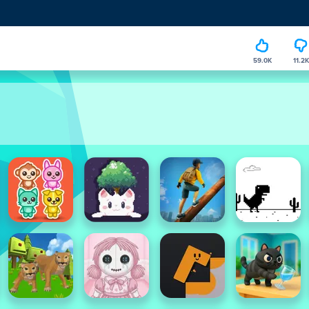
59.0K
11.2K