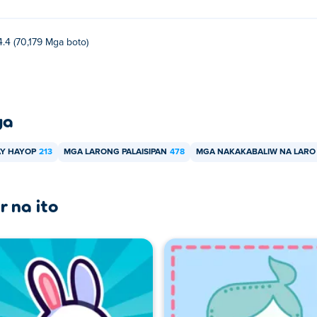
4.4 (70,179 Mga boto)
ya
Y HAYOP
213
MGA LARONG PALAISIPAN
478
MGA NAKAKABALIW NA LARO
r na ito