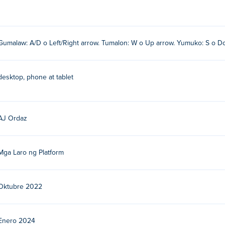
Gumalaw: A/D o Left/Right arrow. Tumalon: W o Up arrow. Yumuko: S o D
desktop, phone at tablet
AJ Ordaz
Mga Laro ng Platform
Oktubre 2022
Enero 2024