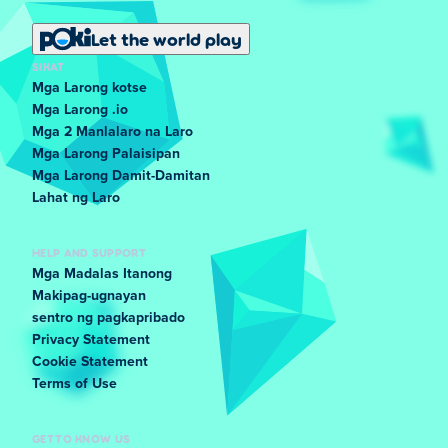
Let the world play
SIKAT
Mga Larong kotse
Mga Larong .io
Mga 2 Manlalaro na Laro
Mga Larong Palaisipan
Mga Larong Damit-Damitan
Lahat ng Laro
HELP AND SUPPORT
Mga Madalas Itanong
Makipag-ugnayan
sentro ng pagkapribado
Privacy Statement
Cookie Statement
Terms of Use
GET TO KNOW US