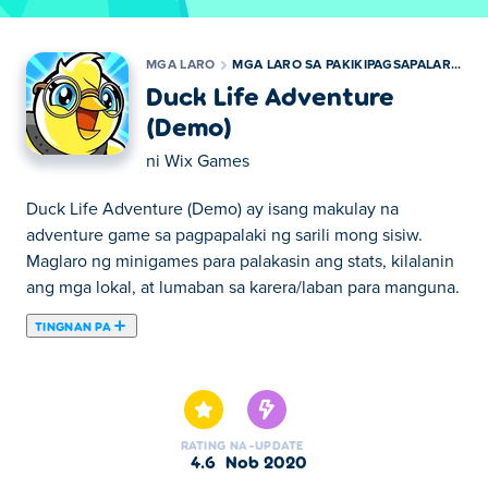
MGA LARO
MGA LARO SA PAKIKIPAGSAPALARAN
Duck Life Adventure
(Demo)
ni
Wix Games
Duck Life Adventure (Demo) ay isang makulay na
adventure game sa pagpapalaki ng sarili mong sisiw.
Maglaro ng minigames para palakasin ang stats, kilalanin
ang mga lokal, at lumaban sa karera/laban para manguna.
TINGNAN PA
Dito maaari kang maglaro ng Duck Life Adventure
(Demo). Duck Life Adventure (Demo) ay isa sa aming
napiling Mga Laro sa Pakikipagsapalaran.
RATING
NA-UPDATE
4.6
Nob 2020