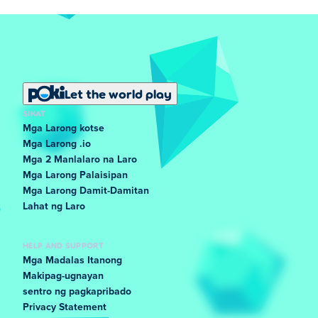
Let the world play
SIKAT
Mga Larong kotse
Mga Larong .io
Mga 2 Manlalaro na Laro
Mga Larong Palaisipan
Mga Larong Damit-Damitan
Lahat ng Laro
HELP AND SUPPORT
Mga Madalas Itanong
Makipag-ugnayan
sentro ng pagkapribado
Privacy Statement