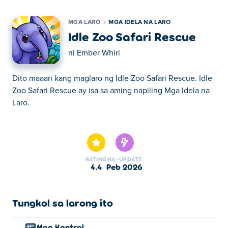
MGA LARO
MGA IDELA NA LARO
Idle Zoo Safari Rescue
ni
Ember Whirl
Dito maaari kang maglaro ng Idle Zoo Safari Rescue. Idle
Zoo Safari Rescue ay isa sa aming napiling Mga Idela na
Laro.
Dito maaari kang maglaro ng Idle Zoo Safari Rescue. Idle
Zoo Safari Rescue ay isa sa aming napiling Mga Idela na
Laro.
RATING
NA-UPDATE
4.4
Peb 2026
Tungkol sa larong ito
Mga Kontrol