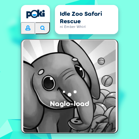
Idle Zoo Safari
Rescue
ni Ember Whirl
Naglo-load