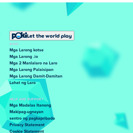
Let the world play
SIKAT
Mga Larong kotse
Mga Larong .io
Mga 2 Manlalaro na Laro
Mga Larong Palaisipan
Mga Larong Damit-Damitan
Lahat ng Laro
HELP AND SUPPORT
Mga Madalas Itanong
Makipag-ugnayan
sentro ng pagkapribado
Privacy Statement
Cookie Statement