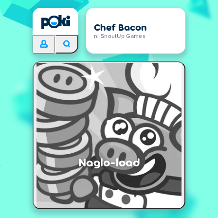
Chef Bacon
ni SnoutUp Games
Naglo-load