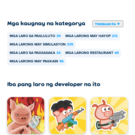
mobile device at desktop?
Maaaring laruin ang Chef Bacon sa iyong computer at
Mga kaugnay na kategorya
mga mobile device tulad ng mga telepono at tablet.
TINGNAN PA
MGA LARO SA PAGLULUTO
39
MGA LARONG MAY HAYOP
213
MGA LARONG MAY SIMULASYON
335
MGA LARO SA PAGSASAKA
34
MGA LARONG RESTAURANT
49
MGA LARONG MAY PAGKAIN
96
Iba pang laro ng developer na ito