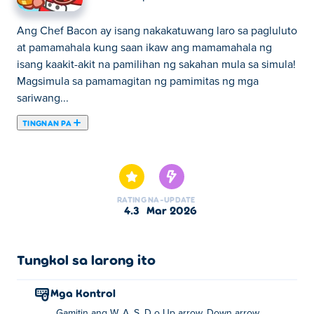
Ang Chef Bacon ay isang nakakatuwang laro sa pagluluto
at pamamahala kung saan ikaw ang mamamahala ng
isang kaakit-akit na pamilihan ng sakahan mula sa simula!
Magsimula sa pamamagitan ng pamimitas ng mga
sariwang...
TINGNAN PA
Ang Chef Bacon ay isang nakakatuwang laro sa pagluluto
at pamamahala kung saan ikaw ang mamamahala ng
isang kaakit-akit na pamilihan ng sakahan mula sa simula!
Magsimula sa pamamagitan ng pamimitas ng mga
RATING
NA-UPDATE
sariwang mansanas, pagsilbihan ang masasayang
4.3
Mar 2026
kostumer, mag-unlock ng mga bagong pagkain at
masasarap na recipe, at umupa ng mga katulong upang
mapanatiling maayos ang takbo ng mga bagay-bagay. I-
Tungkol sa larong ito
upgrade ang iyong mga kasanayan, palaguin ang iyong
negosyo, at kumita ng mas maraming barya habang
Mga Kontrol
lumalawak ang iyong pamilihan. Handa ka na bang
Gamitin ang W, A, S, D o Up arrow, Down arrow,