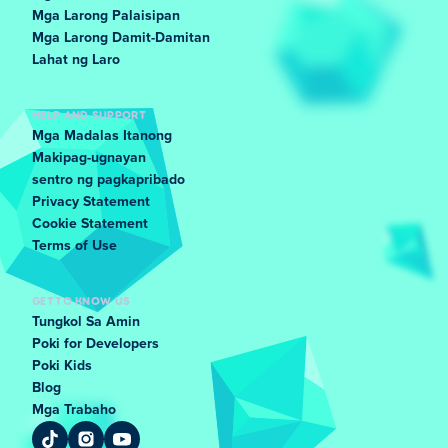
Mga Larong Palaisipan
Mga Larong Damit-Damitan
Lahat ng Laro
HELP AND SUPPORT
Mga Madalas Itanong
Makipag-ugnayan
sentro ng pagkapribado
Privacy Statement
Cookie Statement
Terms of Use
GET TO KNOW US
Tungkol Sa Amin
Poki for Developers
Poki Kids
Blog
Mga Trabaho