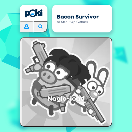
Bacon Survivor
ni SnoutUp Games
Naglo-load