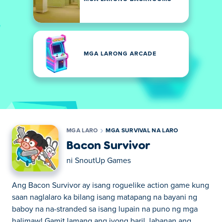
MGA LARONG ARCADE
MGA LARO
MGA SURVIVAL NA LARO
Bacon Survivor
ni
SnoutUp Games
Ang Bacon Survivor ay isang roguelike action game kung
saan naglalaro ka bilang isang matapang na bayani ng
baboy na na-stranded sa isang lupain na puno ng mga
halimaw! Gamit lamang ang iyong baril, labanan ang