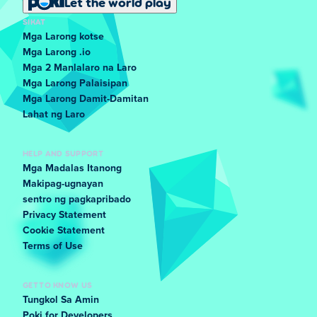
Let the world play
SIKAT
Mga Larong kotse
Mga Larong .io
Mga 2 Manlalaro na Laro
Mga Larong Palaisipan
Mga Larong Damit-Damitan
Lahat ng Laro
HELP AND SUPPORT
Mga Madalas Itanong
Makipag-ugnayan
sentro ng pagkapribado
Privacy Statement
Cookie Statement
Terms of Use
GET TO KNOW US
Tungkol Sa Amin
Poki for Developers